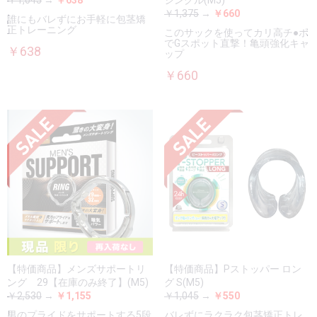
￥1,045
→
￥638
シングル(M5)
￥1,375
→
￥660
誰にもバレずにお手軽に包茎矯
正トレーニング
このサックを使ってカリ高チ●ポ
でGスポット直撃！亀頭強化キャ
￥638
ップ
￥660
【特価商品】メンズサポートリ
【特価商品】Pストッパー ロン
ング 29【在庫のみ終了】(M5)
グ S(M5)
￥2,530
→
￥1,155
￥1,045
→
￥550
男のプライドをサポートする5段
バレずにラクラク包茎矯正トレ