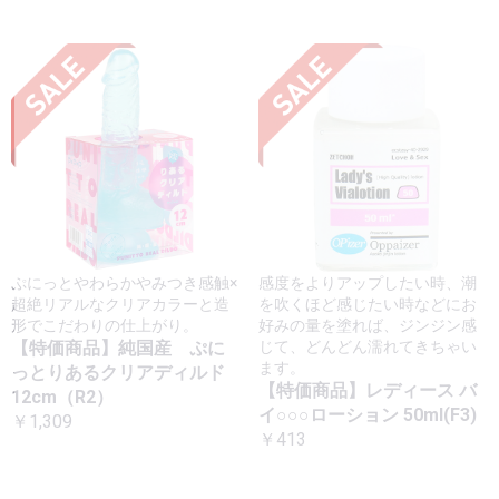
ぷにっとやわらかやみつき感触×
感度をよりアップしたい時、潮
超絶リアルなクリアカラーと造
を吹くほど感じたい時などにお
形でこだわりの仕上がり。
好みの量を塗れば、ジンジン感
【特価商品】純国産 ぷに
じて、どんどん濡れてきちゃい
ます。
っとりあるクリアディルド
【特価商品】レディース バ
12cm（R2）
イ○○○ローション 50ml(F3)
￥1,309
￥413