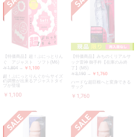
【特価商品】超！ぷにっとりん
【特価商品】みちのくリアルサ
ぐ アジャスト ソフト(M6)
ック雷神 御手杵【在庫のみ終
￥1,804
→
￥1,100
了】(M5)
￥3,190
→
￥1,760
超！ぷにっとりんぐからサイズ
の調整が出来るアジャストタイ
ハードな超巨根へと変身できる
プが登場
サック
￥1,100
￥1,760