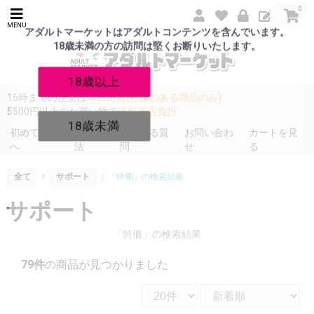
0
MENU
アダルトマーケットはアダルトコンテンツを含んでいます。
18歳未満の方の訪問は堅くお断りいたします。
18歳以上
16時までの注文は
即日出荷(在庫のある商品のみ)
5500円以上のお買い物で
送料当店負担
18歳未満
初めての方
発送方
よくある質
お問い合わ
カートを見
へ
法
問
せ
る
全て
サポート
|
「特価」の検索結果
サポート
「特価」の検索結果
79件
の商品が見つかりました