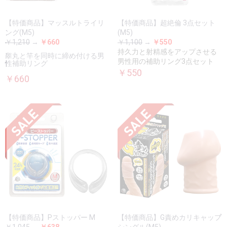
【特価商品】マッスルトライリ
【特価商品】超絶倫 3点セット
ング(M5)
(M5)
￥1,210
→
￥660
￥1,100
→
￥550
持久力と射精感をアップさせる
睾丸と竿を同時に締め付ける男
男性用の補助リング3点セット
性補助リング
￥550
￥660
【特価商品】Pストッパー M
【特価商品】G責めカリキャップ