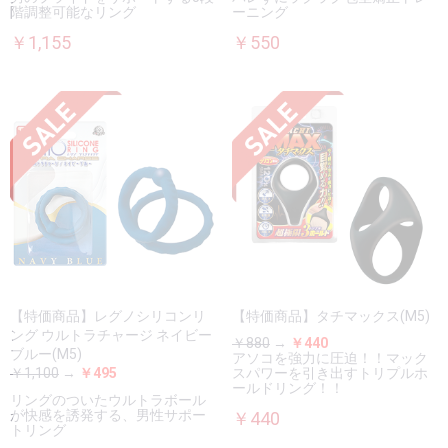
階調整可能なリング
ーニング
￥1,155
￥550
【特価商品】レグノシリコンリ
【特価商品】タチマックス(M5)
ング ウルトラチャージ ネイビー
￥880
→
￥440
ブルー(M5)
アソコを強力に圧迫！！マック
￥1,100
→
￥495
スパワーを引き出すトリプルホ
ールドリング！！
リングのついたウルトラボール
が快感を誘発する、男性サポー
￥440
トリング