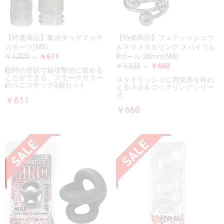
【特価商品】亀頭タッグマッチ
【特価商品】フェティッシュウ
スモーク(M5)
ルトラメタルリング スパイラル
￥1,320
→
￥611
8ボール 28mm(M4)
￥1,320
→
￥660
独特の形状で超攻撃的に攻める
ことができる、スモークカラー
スタイリッシュに拘束感を味わ
のペニスサック2個セット
えるメタルコックリングシリー
ズ
￥611
￥660