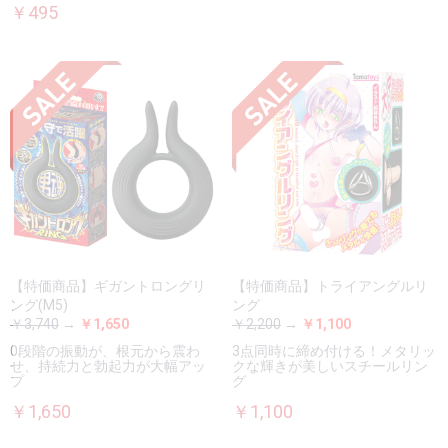
￥495
【特価商品】ギガントロングリ
【特価商品】トライアングルリ
ング(M5)
ング
￥3,740
→
￥1,650
￥2,200
→
￥1,100
0段階の振動が、根元から震わ
3点同時に締め付ける！メタリッ
せ、持続力と勃起力が大幅アッ
クな輝きが美しいスチールリン
プ
グ
￥1,650
￥1,100