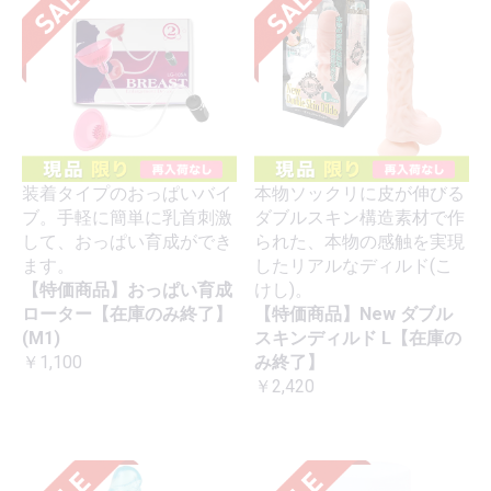
装着タイプのおっぱいバイ
本物ソックリに皮が伸びる
ブ。手軽に簡単に乳首刺激
ダブルスキン構造素材で作
して、おっぱい育成ができ
られた、本物の感触を実現
ます。
したリアルなディルド(こ
【特価商品】おっぱい育成
けし)。
ローター【在庫のみ終了】
【特価商品】New ダブル
(M1)
スキンディルド L【在庫の
￥1,100
み終了】
￥2,420