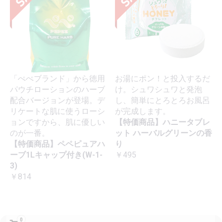
「ぺぺブランド」から徳用
お湯にポン！と投入するだ
パウチローションのハーブ
け。シュワシュワと発泡
配合バージョンが登場。デ
し、簡単にとろとろお風呂
リケートな肌に使うローシ
が完成します。
ョンですから、肌に優しい
【特価商品】ハニータブレ
のが一番。
ット ハーバルグリーンの香
【特価商品】ペペピュアハ
り
ーブ1Lキャップ付き(W-1-
￥495
3)
￥814
0