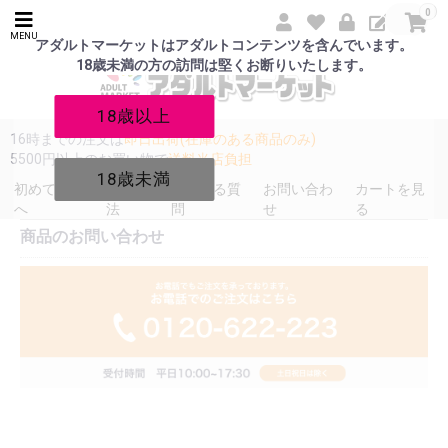
0
MENU
アダルトマーケットはアダルトコンテンツを含んでいます。
18歳未満の方の訪問は堅くお断りいたします。
18歳以上
16時までの注文は
即日出荷(在庫のある商品のみ)
5500円以上のお買い物で
送料当店負担
18歳未満
初めての方
発送方
よくある質
お問い合わ
カートを見
へ
法
問
せ
る
商品のお問い合わせ