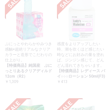
ぷにっとやわらかやみつき
感度をよりアップしたい
感触×超絶リアルなクリア
時、潮を吹くほど感じたい
カラーと造形でこだわりの
時などにお好みの量を塗れ
仕上がり。
ば、ジンジン感じて、どん
【特価商品】純国産 ぷに
どん濡れてきちゃいます。
っとりあるクリアディルド
【特価商品】レディース バ
12cm（R2）
イ○○○ローション 50ml(F3)
￥1,309
￥413