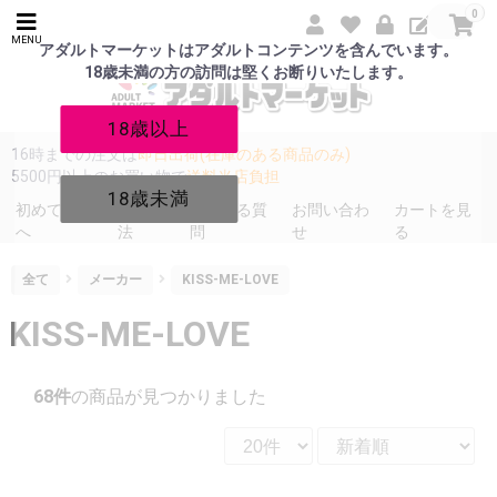
0
MENU
アダルトマーケットはアダルトコンテンツを含んでいます。
18歳未満の方の訪問は堅くお断りいたします。
18歳以上
16時までの注文は
即日出荷(在庫のある商品のみ)
5500円以上のお買い物で
送料当店負担
18歳未満
初めての方
発送方
よくある質
お問い合わ
カートを見
へ
法
問
せ
る
全て
メーカー
KISS-ME-LOVE
KISS-ME-LOVE
68件
の商品が見つかりました