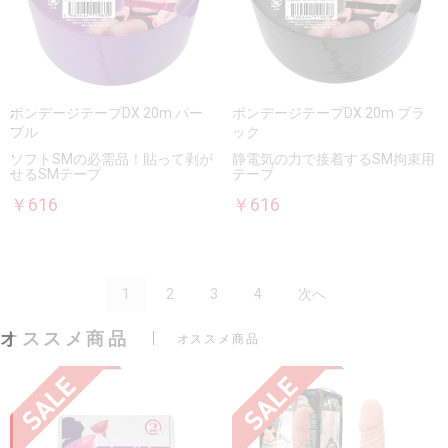
ボンデージテープDX 20m パー
ボンデージテープDX 20m ブラ
プル
ック
ソフトSMの必需品！貼って剥が
静電気の力で接着するSM拘束用
せるSMテープ
テープ
￥616
￥616
1
2
3
4
次へ
オススメ商品
オススメ商品