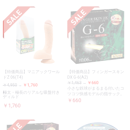
【特価商品】マニアックワール
【特価商品】フィンガースキン
ドZ 06(T4)
DX G-6(A2)
￥1,463
→
￥660
￥4,950
→
￥1,760
小さな鉄球がまるまる付いたコ
極太・極長のリアルな吸盤付き
ツコツ快感モデルの指サック。
ディルド
￥660
￥1,760