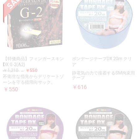
【特価商品】フィンガースキン
ボンデージテープDX 20m クリ
DX G-2(A2)
ア
￥1,210
→
￥550
静電気の力で接着するSM拘束用
不衛生な指先からデリケートゾ
テープ
ーンを守る指用向サック。
￥616
￥550