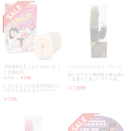
【特価商品】ふわトロめいき ミ
バイブキングプラス ブラック
ニ 貫通(D4)
使いやすさと機能性を兼ね備え
￥715
→
￥396
た定番の丁度いいサイズ感
とろけるような名器の快感がし
￥2,888
っかりと味わえるオナホール
￥396