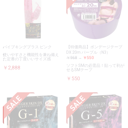
バイブキングプラス ピンク
【特価商品】ボンデージテープ
DX 20m パープル（N3）
使いやすさと機能性を兼ね備え
￥968
→
￥550
た定番の丁度いいサイズ感
ソフトSMの必需品！貼って剥が
￥2,888
せるSMテープ
￥550