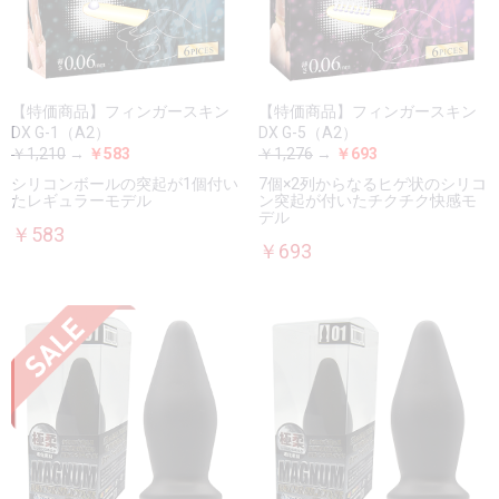
【特価商品】フィンガースキン
【特価商品】フィンガースキン
DX G-1（A2）
DX G-5（A2）
￥1,210
→
￥583
￥1,276
→
￥693
シリコンボールの突起が1個付い
7個×2列からなるヒゲ状のシリコ
たレギュラーモデル
ン突起が付いたチクチク快感モ
デル
￥583
￥693