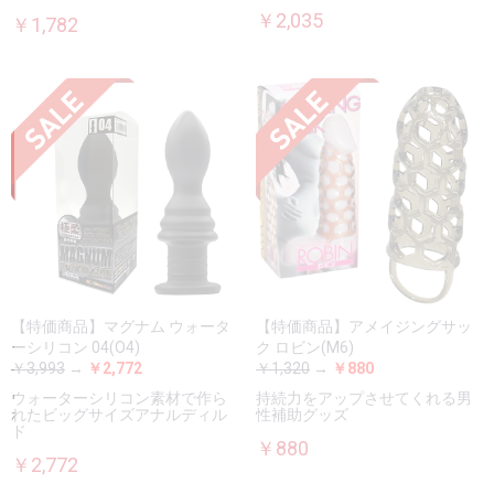
￥2,035
￥1,782
【特価商品】マグナム ウォータ
【特価商品】アメイジングサッ
ーシリコン 04(O4)
ク ロビン(M6)
￥3,993
→
￥2,772
￥1,320
→
￥880
ウォーターシリコン素材で作ら
持続力をアップさせてくれる男
れたビッグサイズアナルディル
性補助グッズ
ド
￥880
￥2,772