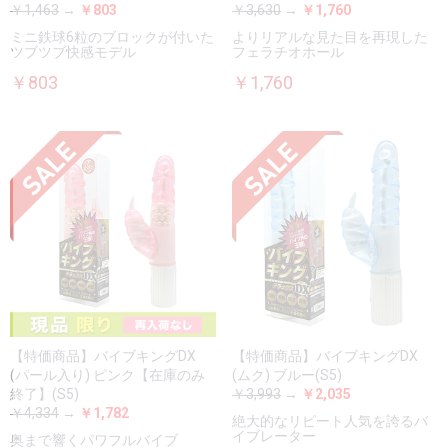
￥1,463
→
￥803
￥3,630
→
￥1,760
ミニ鉄球6粒のブロックが付いた
よりリアルな見た目を再現した
ツブツブ快感モデル
フェラチオホール
￥803
￥1,760
【特価商品】バイブキングDX
【特価商品】バイブキングDX
(パール入り) ピンク【在庫のみ
(ムク) ブルー(S5)
終了】(S5)
￥3,993
→
￥2,035
￥4,334
→
￥1,782
絶大的なリピート人気を誇るバ
イブレーター
奥まで響くパワフルバイブ