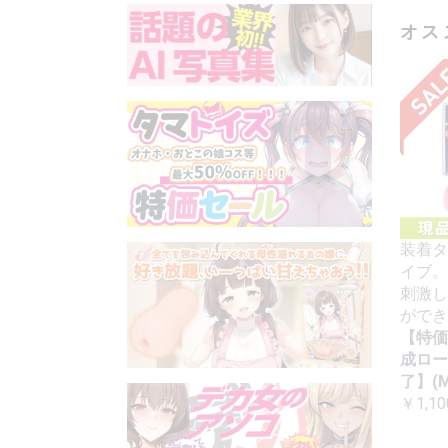
オス
装着タ
イブ。
刺激し
ができ
【特価
成ロー
了】(M
￥1,10