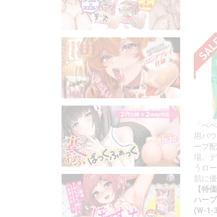
「ぺぺ
用パウ
ーブ配
場。デ
うロー
肌に優
【特価
ハーブ
(W-1-3