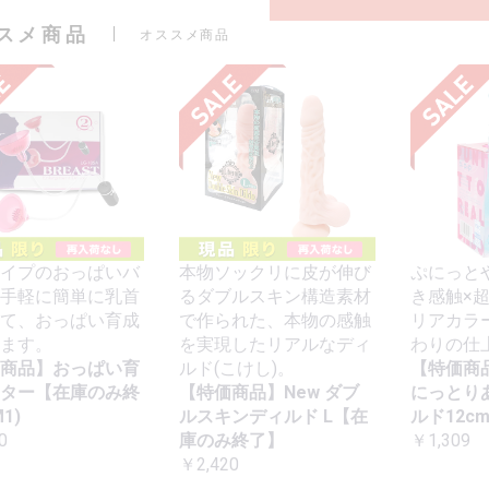
スメ商品
オススメ商品
イプのおっぱいバ
本物ソックリに皮が伸び
ぷにっと
手軽に簡単に乳首
るダブルスキン構造素材
き感触×
て、おっぱい育成
で作られた、本物の感触
リアカラ
ます。
を実現したリアルなディ
わりの仕
商品】おっぱい育
ルド(こけし)。
【特価商
ター【在庫のみ終
【特価商品】New ダブ
にっとり
1)
ルスキンディルド L【在
ルド12c
0
庫のみ終了】
￥1,309
￥2,420