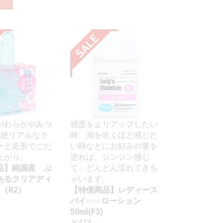
やわらかやみつ
感度をよりアップしたい
超絶リアルなク
時、潮を吹くほど感じた
ーと造形でこだ
い時などにお好みの量を
上がり。
塗れば、ジンジン感じ
品】純国産 ぷ
て、どんどん濡れてきち
あるクリアディ
ゃいます。
m（R2）
【特価商品】レディース
バイ○○○ローション
50ml(F3)
￥413