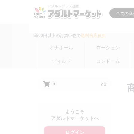
16時までの注文は
即日出荷(在庫のある商品のみ)
5500円以上のお買い物で
送料当店負担
オナホール
ローション
ディルド
コンドーム
￥0
0
ようこそ
アダルトマーケットへ
ログイン