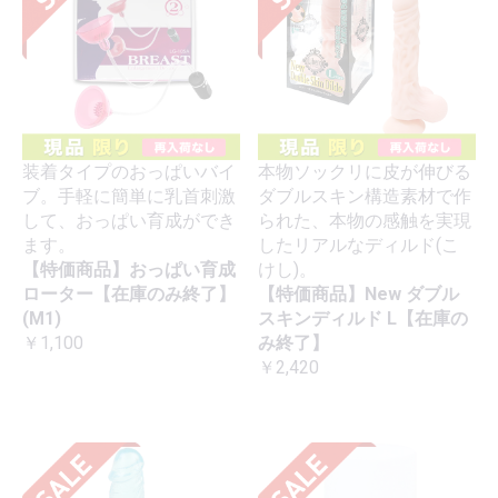
装着タイプのおっぱいバイ
本物ソックリに皮が伸びる
ブ。手軽に簡単に乳首刺激
ダブルスキン構造素材で作
して、おっぱい育成ができ
られた、本物の感触を実現
ます。
したリアルなディルド(こ
【特価商品】おっぱい育成
けし)。
ローター【在庫のみ終了】
【特価商品】New ダブル
(M1)
スキンディルド L【在庫の
￥1,100
み終了】
￥2,420