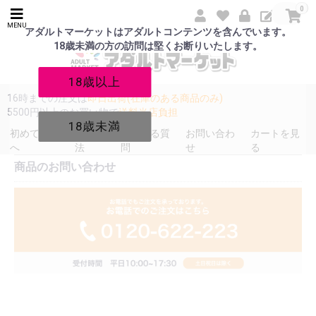
0
MENU
アダルトマーケットはアダルトコンテンツを含んでいます。
18歳未満の方の訪問は堅くお断りいたします。
18歳以上
16時までの注文は
即日出荷(在庫のある商品のみ)
5500円以上のお買い物で
送料当店負担
18歳未満
初めての方
発送方
よくある質
お問い合わ
カートを見
へ
法
問
せ
る
商品のお問い合わせ