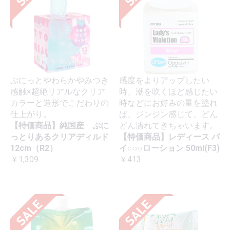
ぷにっとやわらかやみつき
感度をよりアップしたい
感触×超絶リアルなクリア
時、潮を吹くほど感じたい
カラーと造形でこだわりの
時などにお好みの量を塗れ
仕上がり。
ば、ジンジン感じて、どん
【特価商品】純国産 ぷに
どん濡れてきちゃいます。
っとりあるクリアディルド
【特価商品】レディース バ
12cm（R2）
イ○○○ローション 50ml(F3)
￥1,309
￥413