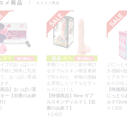
スメ商品
オススメ商品
イプのおっぱいバ
本物ソックリに皮が伸び
ぷにっと
手軽に簡単に乳首
るダブルスキン構造素材
き感触×
て、おっぱい育成
で作られた、本物の感触
リアカラ
ます。
を実現したリアルなディ
わりの仕
商品】おっぱい育
ルド(こけし)。
【特価商
ター【在庫のみ終
【特価商品】New ダブ
にっとり
1)
ルスキンディルド L【在
ルド12c
0
庫のみ終了】
￥1,309
￥2,420