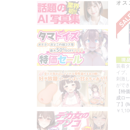
オス
装着タ
イブ。
刺激し
ができ
【特価
成ロー
了】(M
￥1,10