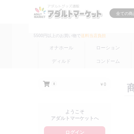
16時までの注文は
即日出荷(在庫のある商品のみ)
5500円以上のお買い物で
送料当店負担
オナホール
ローション
ディルド
コンドーム
￥0
0
ようこそ
アダルトマーケットへ
ログイン