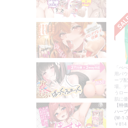
「ぺぺ
用パウ
ーブ配
場。デ
うロー
肌に優
【特価
ハーブ
(W-1-3
￥814