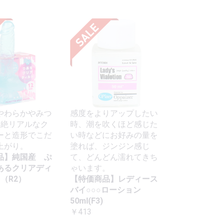
やわらかやみつ
感度をよりアップしたい
超絶リアルなク
時、潮を吹くほど感じた
ーと造形でこだ
い時などにお好みの量を
上がり。
塗れば、ジンジン感じ
品】純国産 ぷ
て、どんどん濡れてきち
あるクリアディ
ゃいます。
m（R2）
【特価商品】レディース
バイ○○○ローション
50ml(F3)
￥413