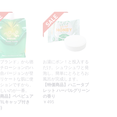
ブランド」から徳
お湯にポン！と投入する
チローションのハ
だけ。シュワシュワと発
合バージョンが登
泡し、簡単にとろとろお
リケートな肌に使
風呂が完成します。
ションですから、
【特価商品】ハニータブ
しいのが一番。
レット ハーバルグリーン
商品】ペペピュア
の香り
1Lキャップ付き
￥495
)