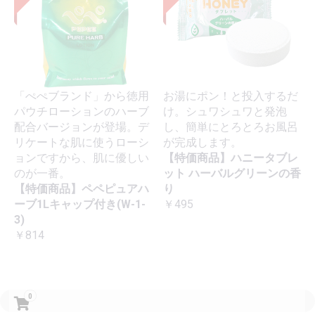
「ぺぺブランド」から徳用
お湯にポン！と投入するだ
パウチローションのハーブ
け。シュワシュワと発泡
配合バージョンが登場。デ
し、簡単にとろとろお風呂
リケートな肌に使うローシ
が完成します。
ョンですから、肌に優しい
【特価商品】ハニータブレ
のが一番。
ット ハーバルグリーンの香
【特価商品】ペペピュアハ
り
ーブ1Lキャップ付き(W-1-
￥495
3)
￥814
0