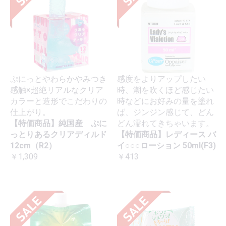
ぷにっとやわらかやみつき
感度をよりアップしたい
感触×超絶リアルなクリア
時、潮を吹くほど感じたい
カラーと造形でこだわりの
時などにお好みの量を塗れ
仕上がり。
ば、ジンジン感じて、どん
【特価商品】純国産 ぷに
どん濡れてきちゃいます。
っとりあるクリアディルド
【特価商品】レディース バ
12cm（R2）
イ○○○ローション 50ml(F3)
￥1,309
￥413