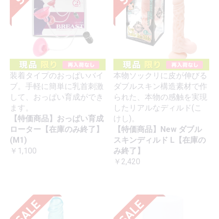
装着タイプのおっぱいバイ
本物ソックリに皮が伸びる
ブ。手軽に簡単に乳首刺激
ダブルスキン構造素材で作
して、おっぱい育成ができ
られた、本物の感触を実現
ます。
したリアルなディルド(こ
【特価商品】おっぱい育成
けし)。
ローター【在庫のみ終了】
【特価商品】New ダブル
(M1)
スキンディルド L【在庫の
￥1,100
み終了】
￥2,420