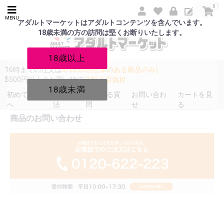
0
MENU
アダルトマーケットはアダルトコンテンツを含んでいます。
18歳未満の方の訪問は堅くお断りいたします。
18歳以上
16時までの注文は
即日出荷(在庫のある商品のみ)
5500円以上のお買い物で
送料当店負担
18歳未満
初めての方
発送方
よくある質
お問い合わ
カートを見
へ
法
問
せ
る
商品のお問い合わせ