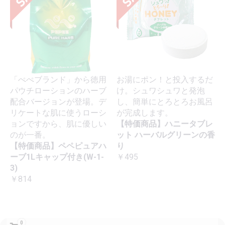
「ぺぺブランド」から徳用
お湯にポン！と投入するだ
パウチローションのハーブ
け。シュワシュワと発泡
配合バージョンが登場。デ
し、簡単にとろとろお風呂
リケートな肌に使うローシ
が完成します。
ョンですから、肌に優しい
【特価商品】ハニータブレ
のが一番。
ット ハーバルグリーンの香
【特価商品】ペペピュアハ
り
ーブ1Lキャップ付き(W-1-
￥495
3)
￥814
0