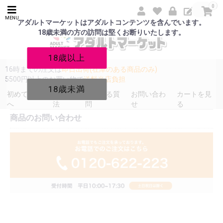
0
MENU
アダルトマーケットはアダルトコンテンツを含んでいます。
18歳未満の方の訪問は堅くお断りいたします。
18歳以上
16時までの注文は
即日出荷(在庫のある商品のみ)
5500円以上のお買い物で
送料当店負担
18歳未満
初めての方
発送方
よくある質
お問い合わ
カートを見
へ
法
問
せ
る
商品のお問い合わせ