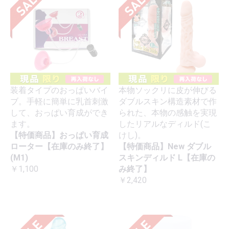
装着タイプのおっぱいバイ
本物ソックリに皮が伸びる
ブ。手軽に簡単に乳首刺激
ダブルスキン構造素材で作
して、おっぱい育成ができ
られた、本物の感触を実現
ます。
したリアルなディルド(こ
【特価商品】おっぱい育成
けし)。
ローター【在庫のみ終了】
【特価商品】New ダブル
(M1)
スキンディルド L【在庫の
￥1,100
み終了】
￥2,420