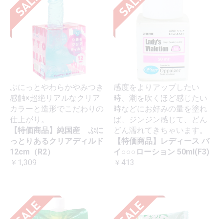
ぷにっとやわらかやみつき
感度をよりアップしたい
感触×超絶リアルなクリア
時、潮を吹くほど感じたい
カラーと造形でこだわりの
時などにお好みの量を塗れ
仕上がり。
ば、ジンジン感じて、どん
【特価商品】純国産 ぷに
どん濡れてきちゃいます。
っとりあるクリアディルド
【特価商品】レディース バ
12cm（R2）
イ○○○ローション 50ml(F3)
￥1,309
￥413