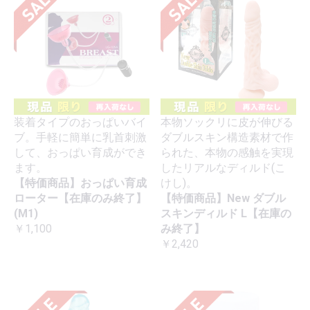
装着タイプのおっぱいバイ
本物ソックリに皮が伸びる
ブ。手軽に簡単に乳首刺激
ダブルスキン構造素材で作
して、おっぱい育成ができ
られた、本物の感触を実現
ます。
したリアルなディルド(こ
【特価商品】おっぱい育成
けし)。
ローター【在庫のみ終了】
【特価商品】New ダブル
(M1)
スキンディルド L【在庫の
￥1,100
み終了】
￥2,420