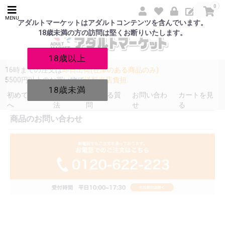
0
MENU
アダルトマーケットはアダルトコンテンツを含んでいます。
18歳未満の方の訪問は堅くお断りいたします。
18歳以上
16時までの注文は
即日出荷(在庫のある商品のみ)
5500円以上のお買い物で
送料当店負担
18歳未満
初めての方
発送方
よくある質
お問い合わ
カートを見
へ
法
問
せ
る
商品のお問い合わせ