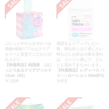
ぷにっとやわらかやみつき
感度をよりアップしたい
感触×超絶リアルなクリア
時、潮を吹くほど感じたい
カラーと造形でこだわりの
時などにお好みの量を塗れ
仕上がり。
ば、ジンジン感じて、どん
【特価商品】純国産 ぷに
どん濡れてきちゃいます。
っとりあるクリアディルド
【特価商品】レディース バ
12cm（R2）
イ○○○ローション 50ml(F3)
￥1,309
￥413