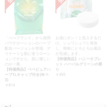
「ぺぺブランド」から徳用
お湯にポン！と投入するだ
パウチローションのハーブ
け。シュワシュワと発泡
配合バージョンが登場。デ
し、簡単にとろとろお風呂
リケートな肌に使うローシ
が完成します。
ョンですから、肌に優しい
【特価商品】ハニータブレ
のが一番。
ット ハーバルグリーンの香
【特価商品】ペペピュアハ
り
ーブ1Lキャップ付き(W-1-
￥495
3)
￥814
0