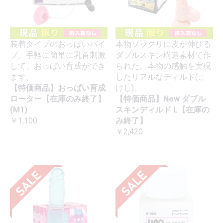
装着タイプのおっぱいバイ
本物ソックリに皮が伸びる
ブ。手軽に簡単に乳首刺激
ダブルスキン構造素材で作
して、おっぱい育成ができ
られた、本物の感触を実現
ます。
したリアルなディルド(こ
【特価商品】おっぱい育成
けし)。
ローター【在庫のみ終了】
【特価商品】New ダブル
(M1)
スキンディルド L【在庫の
￥1,100
み終了】
￥2,420