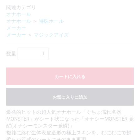
関連カテゴリ
オナホール
オナホール
＞
特殊ホール
メーカー
メーカー
＞
マジックアイズ
数量
カートに入れる
お気に入りに追加
爆発的ヒットの超人気オナホール「ぐちょ濡れ名器
MONSTER」がシート状になった「オナシーMONSTER 覚
醒(オナシーモンスター覚醒)」
複雑に絡む生体表皮造形の極上スキンを、むにむにで超
柔らか質感のシートにそのまま再現。