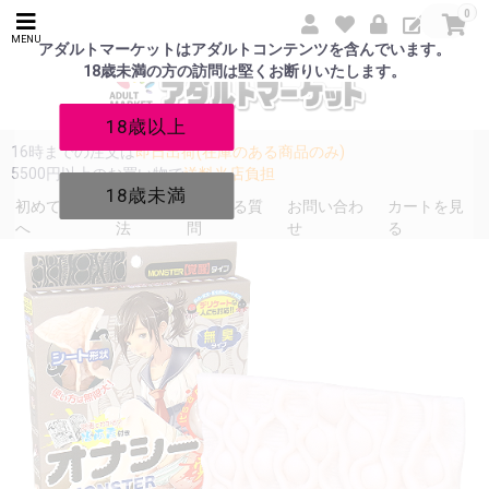
0
MENU
アダルトマーケットはアダルトコンテンツを含んでいます。
18歳未満の方の訪問は堅くお断りいたします。
18歳以上
16時までの注文は
即日出荷(在庫のある商品のみ)
5500円以上のお買い物で
送料当店負担
18歳未満
初めての方
発送方
よくある質
お問い合わ
カートを見
へ
法
問
せ
る