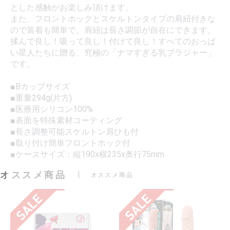
とした感触がお楽しみ頂けます。
また、フロントホックとスケルトンタイプの肩紐付きな
ので装着も簡単で、肩紐は長さ調節が自在にできます。
揉んで良し！吸って良し！付けて良し！すべてのおっぱ
い星人たちに贈る、究極の「ナマすぎる乳ブラジャー」
です。
■Bカップサイズ
■重量294g(片方)
■医療用シリコン100%
■表面を特殊素材コーティング
■長さ調整可能スケルトン肩ひも付
■取り付け簡単フロントホック付
■ケースサイズ：縦190x横235x奥行75mm
オススメ商品
オススメ商品