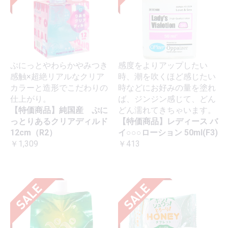
ぷにっとやわらかやみつき
感度をよりアップしたい
感触×超絶リアルなクリア
時、潮を吹くほど感じたい
カラーと造形でこだわりの
時などにお好みの量を塗れ
仕上がり。
ば、ジンジン感じて、どん
【特価商品】純国産 ぷに
どん濡れてきちゃいます。
っとりあるクリアディルド
【特価商品】レディース バ
12cm（R2）
イ○○○ローション 50ml(F3)
￥1,309
￥413