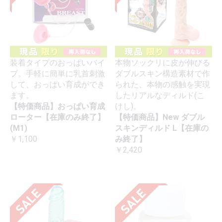
装着タイプのおっぱいバイ
本物ソックリに皮が伸びる
ブ。手軽に簡単に乳首刺激
ダブルスキン構造素材で作
して、おっぱい育成ができ
られた、本物の感触を実現
ます。
したリアルなディルド(こ
【特価商品】おっぱい育成
けし)。
ローター【在庫のみ終了】
【特価商品】New ダブル
(M1)
スキンディルド L【在庫の
￥1,100
み終了】
￥2,420