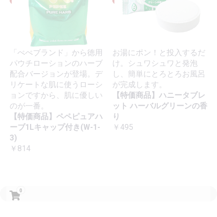
「ぺぺブランド」から徳用
お湯にポン！と投入するだ
パウチローションのハーブ
け。シュワシュワと発泡
配合バージョンが登場。デ
し、簡単にとろとろお風呂
リケートな肌に使うローシ
が完成します。
ョンですから、肌に優しい
【特価商品】ハニータブレ
のが一番。
ット ハーバルグリーンの香
【特価商品】ペペピュアハ
り
ーブ1Lキャップ付き(W-1-
￥495
3)
￥814
0