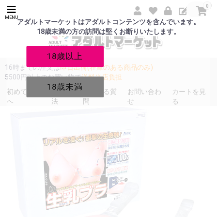
0
MENU
アダルトマーケットはアダルトコンテンツを含んでいます。
18歳未満の方の訪問は堅くお断りいたします。
18歳以上
16時までの注文は
即日出荷(在庫のある商品のみ)
5500円以上のお買い物で
送料当店負担
18歳未満
初めての方
発送方
よくある質
お問い合わ
カートを見
へ
法
問
せ
る