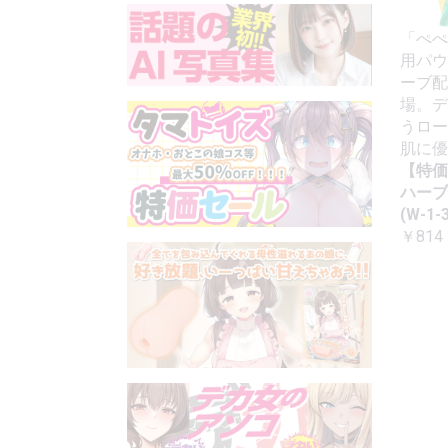
「ぺぺ
用パウ
ーブ配
場。デ
うロー
肌に優
【特価
ハーブ
(W-1-3
￥814