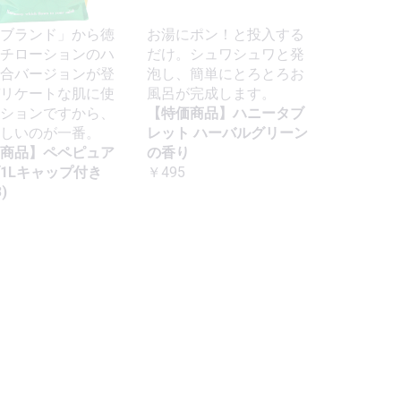
ブランド」から徳
お湯にポン！と投入する
チローションのハ
だけ。シュワシュワと発
合バージョンが登
泡し、簡単にとろとろお
リケートな肌に使
風呂が完成します。
ションですから、
【特価商品】ハニータブ
しいのが一番。
レット ハーバルグリーン
商品】ペペピュア
の香り
1Lキャップ付き
￥495
)