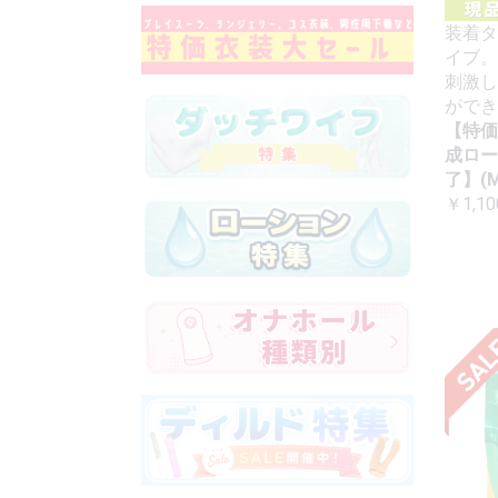
装着タ
イブ。
刺激し
ができ
【特価
成ロー
了】(M
￥1,10