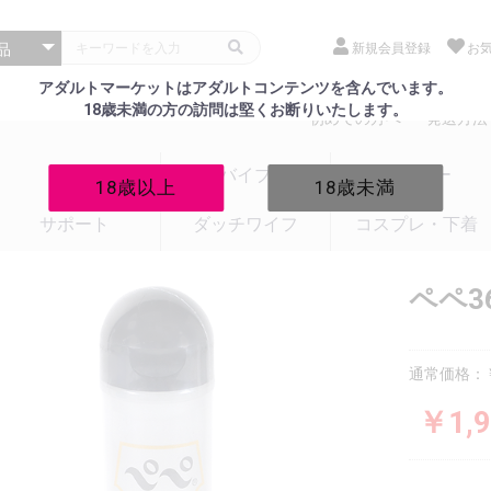
新規会員登録
お
アダルトマーケットはアダルトコンテンツを含んでいます。
18歳未満の方の訪問は堅くお断りいたします。
初めての方へ
発送方法
電マ
バイブ
ローター
18歳以上
18歳未満
サポート
ダッチワイフ
コスプレ・下着
ペペ3
通常価格：￥
￥1,9