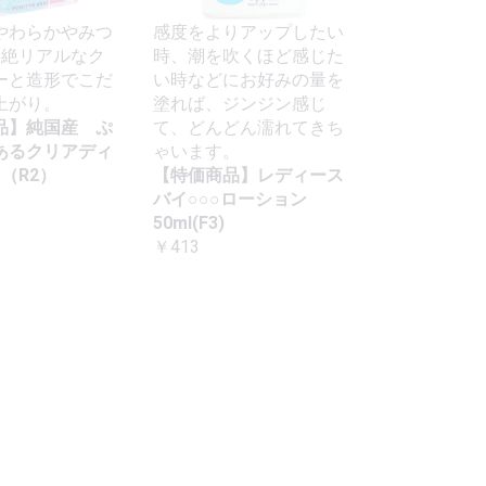
やわらかやみつ
感度をよりアップしたい
超絶リアルなク
時、潮を吹くほど感じた
ーと造形でこだ
い時などにお好みの量を
上がり。
塗れば、ジンジン感じ
品】純国産 ぷ
て、どんどん濡れてきち
あるクリアディ
ゃいます。
m（R2）
【特価商品】レディース
バイ○○○ローション
50ml(F3)
￥413