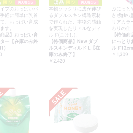
イプのおっぱいバ
本物ソックリに皮が伸び
ぷにっと
手軽に簡単に乳首
るダブルスキン構造素材
き感触×
て、おっぱい育成
で作られた、本物の感触
リアカラ
ます。
を実現したリアルなディ
わりの仕
商品】おっぱい育
ルド(こけし)。
【特価商
ター【在庫のみ終
【特価商品】New ダブ
にっとり
1)
ルスキンディルド L【在
ルド12c
0
庫のみ終了】
￥1,309
￥2,420