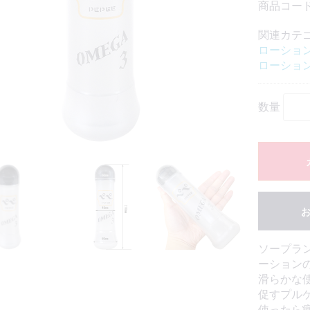
商品コード
関連カテ
ローショ
ローショ
数量
ソープラ
ーションの
滑らかな
促すプル
使ったら