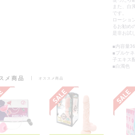
また、白
です。
ローショ
るお勧め
是非お試
■内容量36
■プルケ
子エキス
■白濁色
スメ商品
オススメ商品