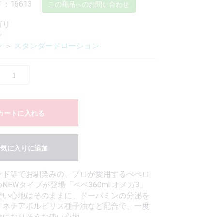
：16613
この商品へのお問い合わせ
ゴリ
ン
ン
＞
スタンダードローション
カートに入れる
お気に入りに追加
ンド等でお馴染みの、プロが愛用するぺぺロ
NEWタイプが登場「ペペ360ml オメガ3」
使い心地はそのままに、ドーパミンの分泌を
ケネチアボルビリス種子油など配合で、一度
癖になりそうな使い心地。