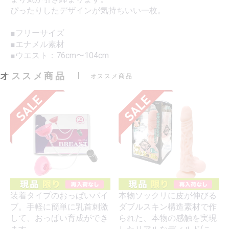
ぴったりしたデザインが気持ちいい一枚。
■フリーサイズ
■エナメル素材
■ウエスト：76cm〜104cm
オススメ商品
オススメ商品
装着タイプのおっぱいバイ
本物ソックリに皮が伸びる
ブ。手軽に簡単に乳首刺激
ダブルスキン構造素材で作
して、おっぱい育成ができ
られた、本物の感触を実現