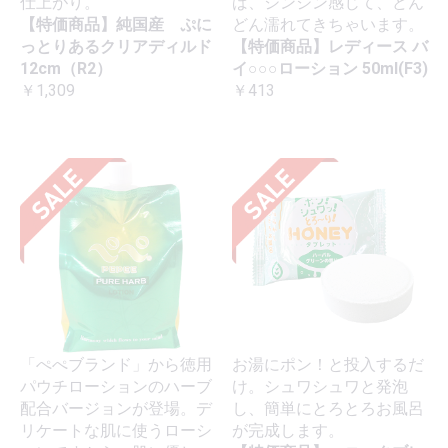
仕上がり。
ば、ジンジン感じて、どん
【特価商品】純国産 ぷに
どん濡れてきちゃいます。
っとりあるクリアディルド
【特価商品】レディース バ
12cm（R2）
イ○○○ローション 50ml(F3)
￥1,309
￥413
「ぺぺブランド」から徳用
お湯にポン！と投入するだ
パウチローションのハーブ
け。シュワシュワと発泡
配合バージョンが登場。デ
し、簡単にとろとろお風呂
リケートな肌に使うローシ
が完成します。