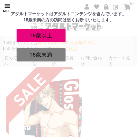
0
MENU
アダルトマーケットはアダルトコンテンツを含んでいます。
18歳未満の方の訪問は堅くお断りいたします。
18歳以上
16時までの注文は
即日出荷(在庫のある商品のみ)
5500円以上のお買い物で
送料当店負担
18歳未満
初めての方
発送方
よくある質
お問い合わ
カートを見
へ
法
問
せ
る