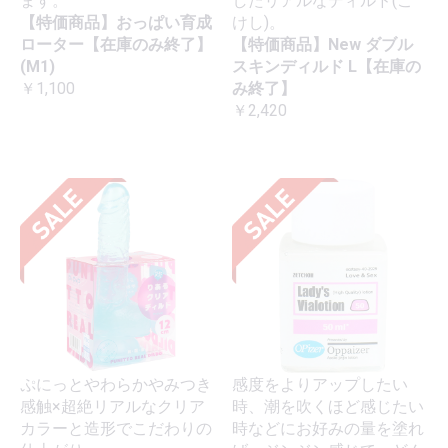
ます。
したリアルなディルド(こ
【特価商品】おっぱい育成
けし)。
ローター【在庫のみ終了】
【特価商品】New ダブル
(M1)
スキンディルド L【在庫の
￥1,100
み終了】
￥2,420
ぷにっとやわらかやみつき
感度をよりアップしたい
感触×超絶リアルなクリア
時、潮を吹くほど感じたい
カラーと造形でこだわりの
時などにお好みの量を塗れ