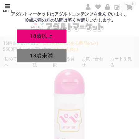
0
MENU
アダルトマーケットはアダルトコンテンツを含んでいます。
18歳未満の方の訪問は堅くお断りいたします。
18歳以上
16時までの注文は
即日出荷(在庫のある商品のみ)
5500円以上のお買い物で
送料当店負担
18歳未満
初めての方
発送方
よくある質
お問い合わ
カートを見
へ
法
問
せ
る