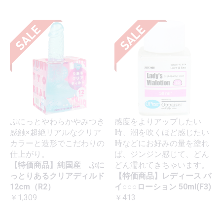
ぷにっとやわらかやみつき
感度をよりアップしたい
感触×超絶リアルなクリア
時、潮を吹くほど感じたい
カラーと造形でこだわりの
時などにお好みの量を塗れ
仕上がり。
ば、ジンジン感じて、どん
【特価商品】純国産 ぷに
どん濡れてきちゃいます。
っとりあるクリアディルド
【特価商品】レディース バ
12cm（R2）
イ○○○ローション 50ml(F3)
￥1,309
￥413