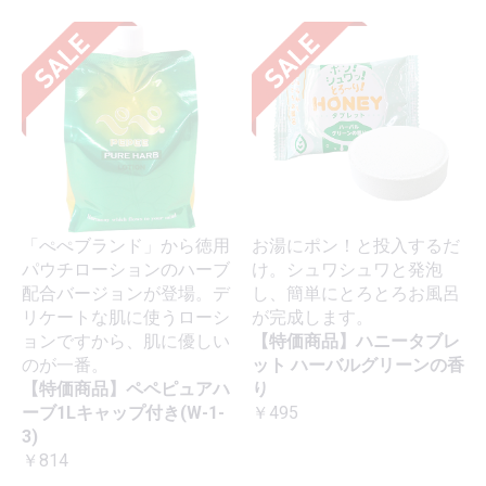
「ぺぺブランド」から徳用
お湯にポン！と投入するだ
パウチローションのハーブ
け。シュワシュワと発泡
配合バージョンが登場。デ
し、簡単にとろとろお風呂
リケートな肌に使うローシ
が完成します。
ョンですから、肌に優しい
【特価商品】ハニータブレ
のが一番。
ット ハーバルグリーンの香
【特価商品】ペペピュアハ
り
ーブ1Lキャップ付き(W-1-
￥495
3)
￥814