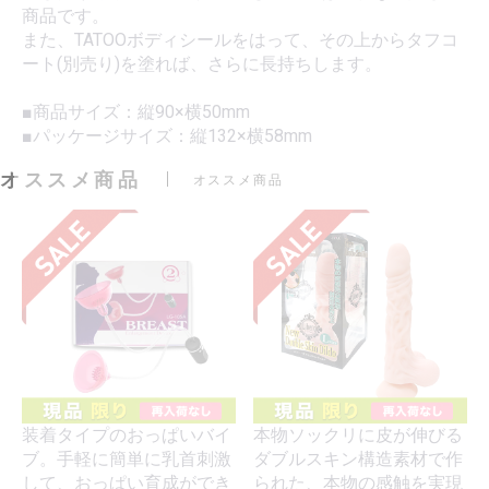
商品です。
また、TATOOボディシールをはって、その上からタフコ
ート(別売り)を塗れば、さらに長持ちします。
■商品サイズ：縦90×横50mm
■パッケージサイズ：縦132×横58mm
オススメ商品
オススメ商品
装着タイプのおっぱいバイ
本物ソックリに皮が伸びる
ブ。手軽に簡単に乳首刺激
ダブルスキン構造素材で作
して、おっぱい育成ができ
られた、本物の感触を実現