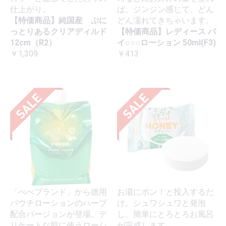
仕上がり。
ば、ジンジン感じて、どん
【特価商品】純国産 ぷに
どん濡れてきちゃいます。
っとりあるクリアディルド
【特価商品】レディース バ
12cm（R2）
イ○○○ローション 50ml(F3)
￥1,309
￥413
「ぺぺブランド」から徳用
お湯にポン！と投入するだ
パウチローションのハーブ
け。シュワシュワと発泡
配合バージョンが登場。デ
し、簡単にとろとろお風呂
リケートな肌に使うローシ
が完成します。