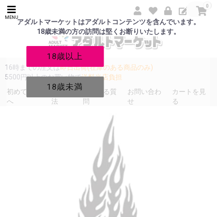
0
MENU
アダルトマーケットはアダルトコンテンツを含んでいます。
18歳未満の方の訪問は堅くお断りいたします。
18歳以上
16時までの注文は
即日出荷(在庫のある商品のみ)
5500円以上のお買い物で
送料当店負担
18歳未満
初めての方
発送方
よくある質
お問い合わ
カートを見
へ
法
問
せ
る