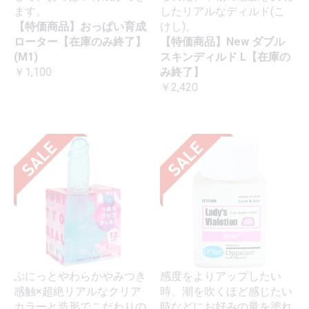
ます。
したリアルなディルド(こ
【特価商品】おっぱい育成
けし)。
ローター【在庫のみ終了】
【特価商品】New ダブル
(M1)
スキンディルド L【在庫の
￥1,100
み終了】
￥2,420
ぷにっとやわらかやみつき
感度をよりアップしたい
感触×超絶リアルなクリア
時、潮を吹くほど感じたい
カラーと造形でこだわりの
時などにお好みの量を塗れ