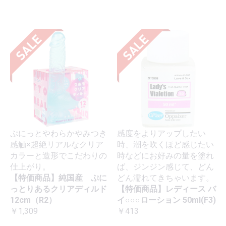
ぷにっとやわらかやみつき
感度をよりアップしたい
感触×超絶リアルなクリア
時、潮を吹くほど感じたい
カラーと造形でこだわりの
時などにお好みの量を塗れ
仕上がり。
ば、ジンジン感じて、どん
【特価商品】純国産 ぷに
どん濡れてきちゃいます。
っとりあるクリアディルド
【特価商品】レディース バ
12cm（R2）
イ○○○ローション 50ml(F3)
￥1,309
￥413