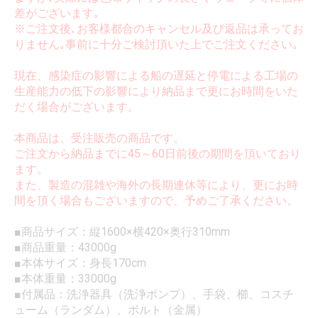
差がございます｡
※ご注文後､お客様都合のキャンセル及び返品は承ってお
りません｡事前に十分ご検討頂いた上でご注文ください｡
現在、感染症の影響による船の遅延と停電による工場の
生産能力の低下の影響により納品まで更にお時間をいた
だく場合がございます。
本商品は、受注販売の商品です。
ご注文から納品までに45～60日前後の期間を頂いており
ます。
また、製造の混雑や海外の長期連休等により、更にお時
間を頂く場合もございますので、予めご了承ください。
■商品サイズ：縦1600×横420×奥行310mm
■商品重量：43000g
■本体サイズ：身長170cm
■本体重量：33000g
■付属品：洗浄器具（洗浄ポンプ）、手袋、櫛、コスチ
ューム（ランダム）、ボルト（金属）