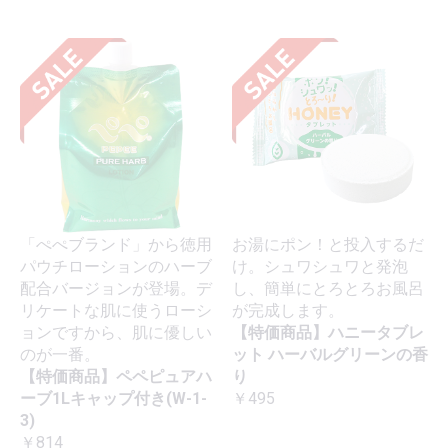
「ぺぺブランド」から徳用
お湯にポン！と投入するだ
パウチローションのハーブ
け。シュワシュワと発泡
配合バージョンが登場。デ
し、簡単にとろとろお風呂
リケートな肌に使うローシ
が完成します。
ョンですから、肌に優しい
【特価商品】ハニータブレ
のが一番。
ット ハーバルグリーンの香
【特価商品】ペペピュアハ
り
ーブ1Lキャップ付き(W-1-
￥495
3)
￥814