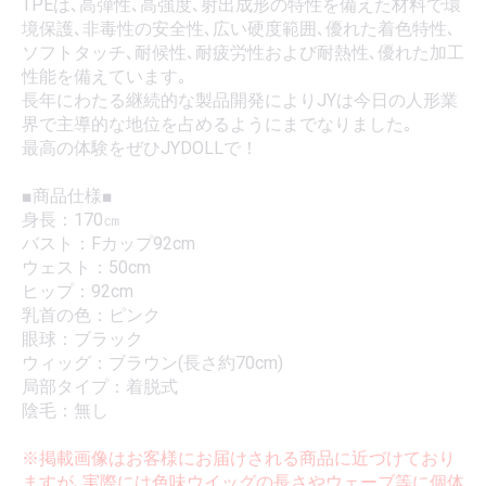
TPEは､高弾性､高強度､射出成形の特性を備えた材料で環
境保護､非毒性の安全性､広い硬度範囲､優れた着色特性､
ソフトタッチ､耐候性､耐疲労性および耐熱性､優れた加工
性能を備えています｡
長年にわたる継続的な製品開発によりJYは今日の人形業
界で主導的な地位を占めるようにまでなりました｡
最高の体験をぜひJYDOLLで！
■商品仕様■
身長：170㎝
バスト：Fカップ92cm
ウェスト：50cm
ヒップ：92cm
乳首の色：ピンク
眼球：ブラック
ウィッグ：ブラウン(長さ約70cm)
局部タイプ：着脱式
陰毛：無し
※掲載画像はお客様にお届けされる商品に近づけており
ますが､実際には色味ウイッグの長さやウェーブ等に個体