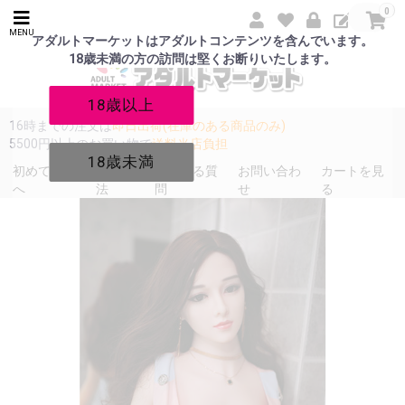
0
MENU
アダルトマーケットはアダルトコンテンツを含んでいます。
18歳未満の方の訪問は堅くお断りいたします。
18歳以上
16時までの注文は
即日出荷(在庫のある商品のみ)
5500円以上のお買い物で
送料当店負担
18歳未満
初めての方
発送方
よくある質
お問い合わ
カートを見
へ
法
問
せ
る