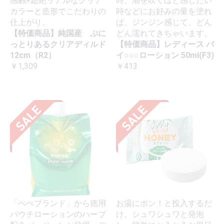
感触×超絶リアルなクリア
時、潮を吹くほど感じたい
カラーと造形でこだわりの
時などにお好みの量を塗れ
仕上がり。
ば、ジンジン感じて、どん
【特価商品】純国産 ぷに
どん濡れてきちゃいます。
っとりあるクリアディルド
【特価商品】レディース バ
12cm（R2）
イ○○○ローション 50ml(F3)
￥1,309
￥413
「ぺぺブランド」から徳用
お湯にポン！と投入するだ
パウチローションのハーブ
け。シュワシュワと発泡