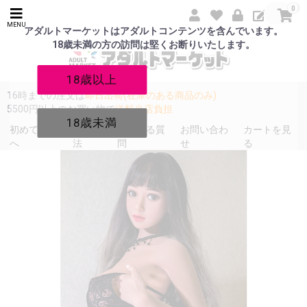
0
MENU
アダルトマーケットはアダルトコンテンツを含んでいます。
18歳未満の方の訪問は堅くお断りいたします。
18歳以上
16時までの注文は
即日出荷(在庫のある商品のみ)
5500円以上のお買い物で
送料当店負担
18歳未満
初めての方
発送方
よくある質
お問い合わ
カートを見
へ
法
問
せ
る