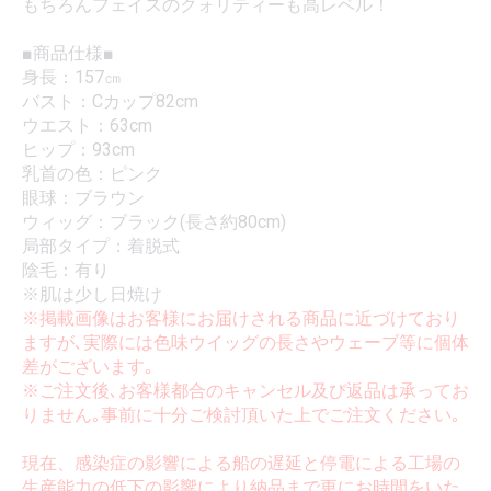
もちろんフェイスのクォリティーも高レベル！
■商品仕様■
身長：157㎝
バスト：Cカップ82cm
ウエスト：63cm
ヒップ：93cm
乳首の色：ピンク
眼球：ブラウン
ウィッグ：ブラック(長さ約80cm)
局部タイプ：着脱式
陰毛：有り
※肌は少し日焼け
※掲載画像はお客様にお届けされる商品に近づけており
ますが､実際には色味ウイッグの長さやウェーブ等に個体
差がございます｡
※ご注文後､お客様都合のキャンセル及び返品は承ってお
りません｡事前に十分ご検討頂いた上でご注文ください｡
現在、感染症の影響による船の遅延と停電による工場の
生産能力の低下の影響により納品まで更にお時間をいた