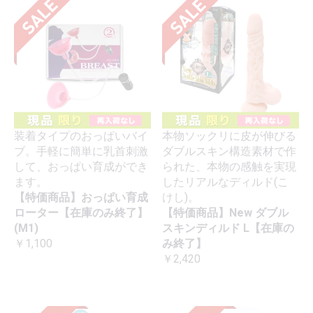
装着タイプのおっぱいバイ
本物ソックリに皮が伸びる
ブ。手軽に簡単に乳首刺激
ダブルスキン構造素材で作
して、おっぱい育成ができ
られた、本物の感触を実現
ます。
したリアルなディルド(こ
【特価商品】おっぱい育成
けし)。
ローター【在庫のみ終了】
【特価商品】New ダブル
(M1)
スキンディルド L【在庫の
￥1,100
み終了】
￥2,420