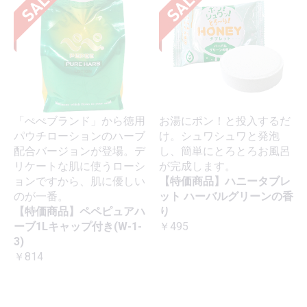
「ぺぺブランド」から徳用
お湯にポン！と投入するだ
パウチローションのハーブ
け。シュワシュワと発泡
配合バージョンが登場。デ
し、簡単にとろとろお風呂
リケートな肌に使うローシ
が完成します。
ョンですから、肌に優しい
【特価商品】ハニータブレ
のが一番。
ット ハーバルグリーンの香
【特価商品】ペペピュアハ
り
ーブ1Lキャップ付き(W-1-
￥495
3)
￥814