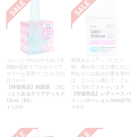
ぷにっとやわらかやみつき
感度をよりアップしたい
感触×超絶リアルなクリア
時、潮を吹くほど感じたい
カラーと造形でこだわりの
時などにお好みの量を塗れ
仕上がり。
ば、ジンジン感じて、どん
【特価商品】純国産 ぷに
どん濡れてきちゃいます。
っとりあるクリアディルド
【特価商品】レディース バ
12cm（R2）
イ○○○ローション 50ml(F3)
￥1,309
￥413