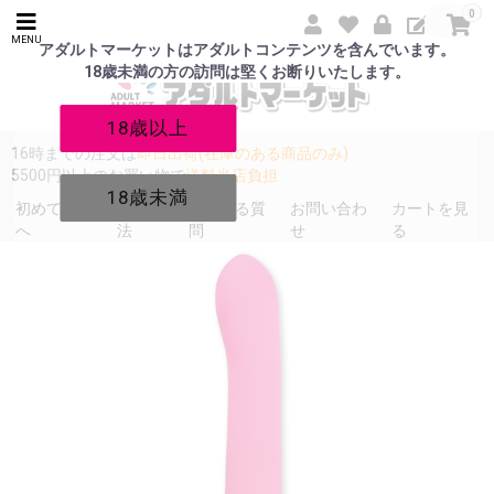
0
MENU
アダルトマーケットはアダルトコンテンツを含んでいます。
18歳未満の方の訪問は堅くお断りいたします。
18歳以上
16時までの注文は
即日出荷(在庫のある商品のみ)
5500円以上のお買い物で
送料当店負担
18歳未満
初めての方
発送方
よくある質
お問い合わ
カートを見
へ
法
問
せ
る