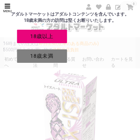
0
MENU
アダルトマーケットはアダルトコンテンツを含んでいます。
18歳未満の方の訪問は堅くお断りいたします。
18歳以上
16時までの注文は
即日出荷(在庫のある商品のみ)
5500円以上のお買い物で
送料当店負担
18歳未満
初めての方
発送方
よくある質
お問い合わ
カートを見
へ
法
問
せ
る