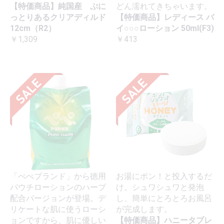
【特価商品】純国産 ぷに
どん濡れてきちゃいます。
っとりあるクリアディルド
【特価商品】レディース バ
12cm（R2）
イ○○○ローション 50ml(F3)
￥1,309
￥413
「ぺぺブランド」から徳用
お湯にポン！と投入するだ
パウチローションのハーブ
け。シュワシュワと発泡
配合バージョンが登場。デ
し、簡単にとろとろお風呂
リケートな肌に使うローシ
が完成します。
ョンですから、肌に優しい
【特価商品】ハニータブレ