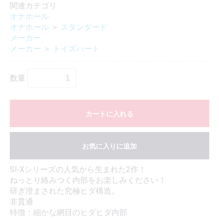
関連カテゴリ
オナホール
オナホール
＞
スタンダード
メーカー
メーカー
＞
トイズハート
数量
カートに入れる
お気に入りに追加
SI‐Xシリーズの人気から生まれた2作！
ねっとり絡みつく内部をお楽しみください！
研ぎ澄まされた究極ヒダ構造。
非貫通
特徴：細かな網目のヒダヒダ内部