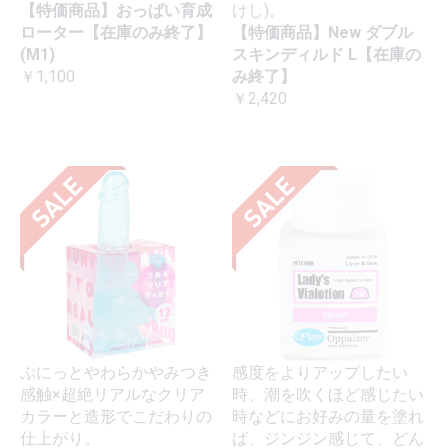
【特価商品】おっぱい育成
けし)。
ローター【在庫のみ終了】
【特価商品】New ダブル
(M1)
スキンディルド L【在庫の
￥1,100
み終了】
￥2,420
ぷにっとやわらかやみつき
感度をよりアップしたい
感触×超絶リアルなクリア
時、潮を吹くほど感じたい
カラーと造形でこだわりの
時などにお好みの量を塗れ
仕上がり。
ば、ジンジン感じて、どん