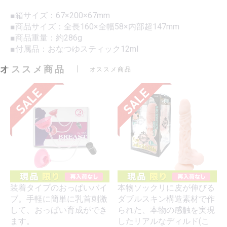
■箱サイズ：67×200×67mm
■商品サイズ：全長160×全幅58×内部超147mm
■商品重量：約286g
■付属品：おなつゆスティック12ml
オススメ商品
オススメ商品
装着タイプのおっぱいバイ
本物ソックリに皮が伸びる
ブ。手軽に簡単に乳首刺激
ダブルスキン構造素材で作
して、おっぱい育成ができ
られた、本物の感触を実現
ます。
したリアルなディルド(こ