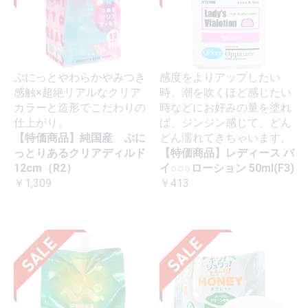
ぷにっとやわらかやみつき
感度をよりアップしたい
感触×超絶リアルなクリア
時、潮を吹くほど感じたい
カラーと造形でこだわりの
時などにお好みの量を塗れ
仕上がり。
ば、ジンジン感じて、どん
【特価商品】純国産 ぷに
どん濡れてきちゃいます。
っとりあるクリアディルド
【特価商品】レディース バ
12cm（R2）
イ○○○ローション 50ml(F3)
￥1,309
￥413