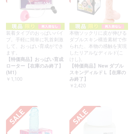
装着タイプのおっぱいバイ
本物ソックリに皮が伸びる
ブ。手軽に簡単に乳首刺激
ダブルスキン構造素材で作
して、おっぱい育成ができ
られた、本物の感触を実現
ます。
したリアルなディルド(こ
【特価商品】おっぱい育成
けし)。
ローター【在庫のみ終了】
【特価商品】New ダブル
(M1)
スキンディルド L【在庫の
￥1,100
み終了】
￥2,420