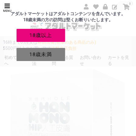
0
MENU
アダルトマーケットはアダルトコンテンツを含んでいます。
18歳未満の方の訪問は堅くお断りいたします。
18歳以上
16時までの注文は
即日出荷(在庫のある商品のみ)
5500円以上のお買い物で
送料当店負担
18歳未満
初めての方
発送方
よくある質
お問い合わ
カートを見
へ
法
問
せ
る