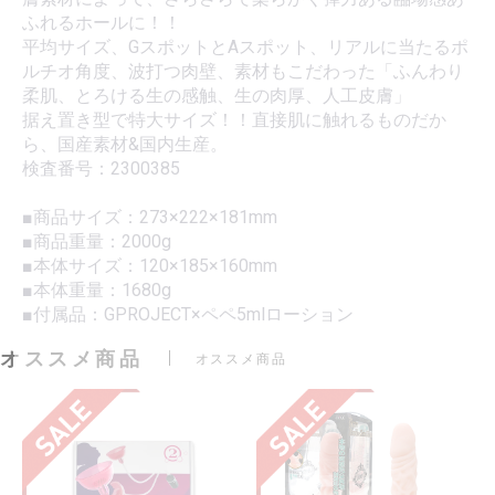
ふれるホールに！！
平均サイズ、GスポットとAスポット、リアルに当たるポ
ルチオ角度、波打つ肉壁、素材もこだわった「ふんわり
柔肌、とろける生の感触、生の肉厚、人工皮膚」
据え置き型で特大サイズ！！直接肌に触れるものだか
ら、国産素材&国内生産。
検査番号：2300385
■商品サイズ：273×222×181mm
■商品重量：2000g
■本体サイズ：120×185×160mm
■本体重量：1680g
■付属品：GPROJECT×ペペ5mlローション
オススメ商品
オススメ商品