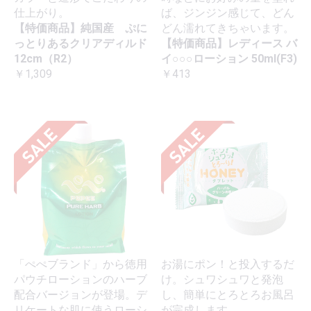
仕上がり。
ば、ジンジン感じて、どん
【特価商品】純国産 ぷに
どん濡れてきちゃいます。
っとりあるクリアディルド
【特価商品】レディース バ
12cm（R2）
イ○○○ローション 50ml(F3)
￥1,309
￥413
「ぺぺブランド」から徳用
お湯にポン！と投入するだ
パウチローションのハーブ
け。シュワシュワと発泡
配合バージョンが登場。デ
し、簡単にとろとろお風呂
リケートな肌に使うローシ
が完成します。