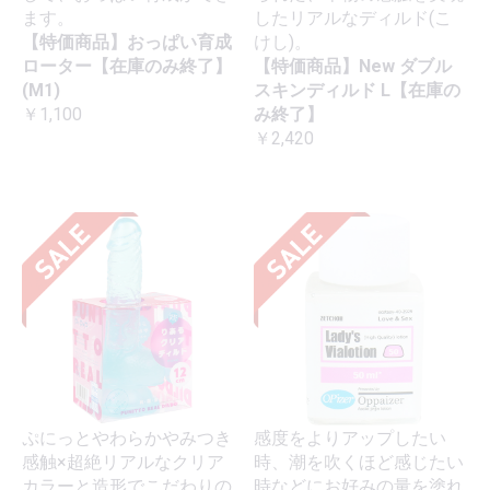
ます。
したリアルなディルド(こ
【特価商品】おっぱい育成
けし)。
ローター【在庫のみ終了】
【特価商品】New ダブル
(M1)
スキンディルド L【在庫の
￥1,100
み終了】
￥2,420
ぷにっとやわらかやみつき
感度をよりアップしたい
感触×超絶リアルなクリア
時、潮を吹くほど感じたい
カラーと造形でこだわりの
時などにお好みの量を塗れ