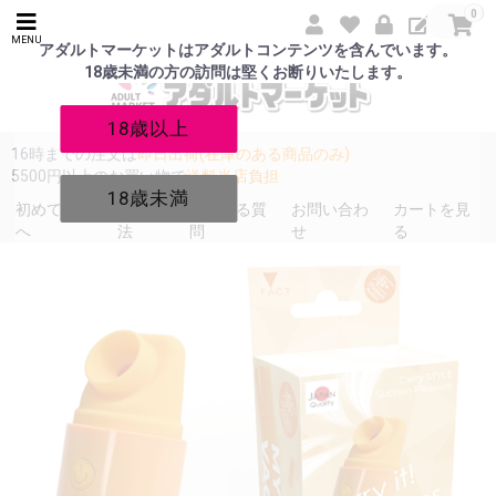
0
MENU
アダルトマーケットはアダルトコンテンツを含んでいます。
18歳未満の方の訪問は堅くお断りいたします。
18歳以上
16時までの注文は
即日出荷(在庫のある商品のみ)
5500円以上のお買い物で
送料当店負担
18歳未満
初めての方
発送方
よくある質
お問い合わ
カートを見
へ
法
問
せ
る