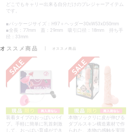
どこでもキャリー出来る自分だけのプレジャーアイテム
です。
■パッケージサイズ：H97＋ヘッダー30xW53xD50mm
■全長：77mm 蓋：29mm 吸引口径：18mm 持ち手
径：33mm
オススメ商品
オススメ商品
装着タイプのおっぱいバイ
本物ソックリに皮が伸びる
ブ。手軽に簡単に乳首刺激
ダブルスキン構造素材で作
して、おっぱい育成ができ
られた、本物の感触を実現