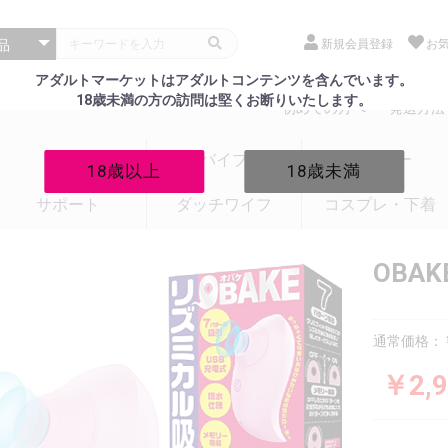
新規会員登録
お
アダルトマーケットはアダルトコンテンツを含んでいます。
18歳未満の方の訪問は堅くお断りいたします。
初めての方へ
発送方法
電マ
バイブ
ローター
18歳以上
18歳未満
サポート
ダッチワイフ
コスプレ・下着
OBA
通常価格：￥
￥2,9