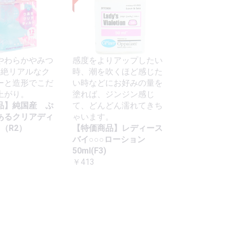
やわらかやみつ
感度をよりアップしたい
超絶リアルなク
時、潮を吹くほど感じた
ーと造形でこだ
い時などにお好みの量を
上がり。
塗れば、ジンジン感じ
品】純国産 ぷ
て、どんどん濡れてきち
あるクリアディ
ゃいます。
m（R2）
【特価商品】レディース
バイ○○○ローション
50ml(F3)
￥413