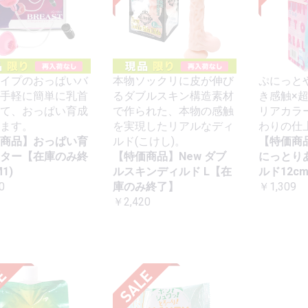
イプのおっぱいバ
本物ソックリに皮が伸び
ぷにっと
手軽に簡単に乳首
るダブルスキン構造素材
き感触×
て、おっぱい育成
で作られた、本物の感触
リアカラ
ます。
を実現したリアルなディ
わりの仕
商品】おっぱい育
ルド(こけし)。
【特価商
ター【在庫のみ終
【特価商品】New ダブ
にっとり
1)
ルスキンディルド L【在
ルド12c
0
庫のみ終了】
￥1,309
￥2,420