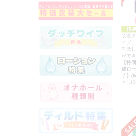
装着タ
イブ。
刺激し
ができ
【特価
成ロー
了】(M
￥1,10