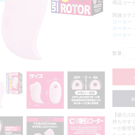
商品コード
関連カテ
ローター
ローター
ローター
数量
【吸引/U
持ちやす
ーが新登
ちっちゃ