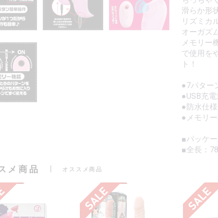
滑らか形
リズミカ
オーガズ
メモリー
で使用を
ト！
●7パター
●USB充電
●防水仕様
●メモリ
■パッケージ
■全長：7
スメ商品
オススメ商品