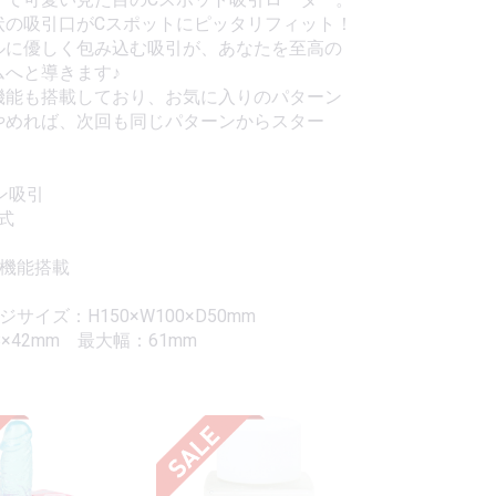
状の吸引口がCスポットにピッタリフィット！
ルに優しく包み込む吸引が、あなたを至高の
ムへと導きます♪
機能も搭載しており、お気に入りのパターン
やめれば、次回も同じパターンからスター
ン吸引
式
ー機能搭載
サイズ：H150×W100×D50mm
8×42mm 最大幅：61mm