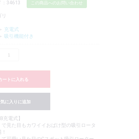
：34613
この商品へのお問い合わせ
ゴリ
＞
充電式
＞
吸引機能付き
カートに入れる
お気に入りに追加
SB充電式】
くで見た目もカワイイおばけ型の吸引ロータ
場！
くて可愛い見た目のCスポット吸引ローター。