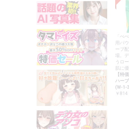
「ぺぺ
用パウ
ーブ配
場。デ
うロー
肌に優
【特価
ハーブ
(W-1-3
￥814