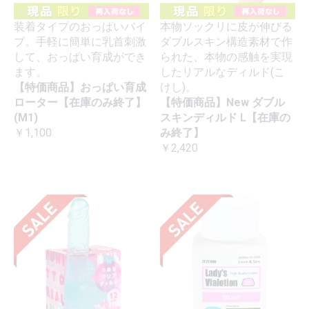
装着タイプのおっぱいバイ
本物ソックリに皮が伸びる
ブ。手軽に簡単に乳首刺激
ダブルスキン構造素材で作
して、おっぱい育成ができ
られた、本物の感触を実現
ます。
したリアルなディルド(こ
【特価商品】おっぱい育成
けし)。
ローター【在庫のみ終了】
【特価商品】New ダブル
(M1)
スキンディルド L【在庫の
￥1,100
み終了】
￥2,420