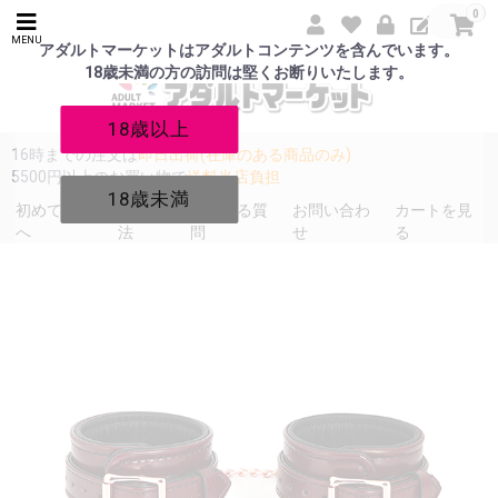
0
MENU
アダルトマーケットはアダルトコンテンツを含んでいます。
18歳未満の方の訪問は堅くお断りいたします。
18歳以上
16時までの注文は
即日出荷(在庫のある商品のみ)
5500円以上のお買い物で
送料当店負担
18歳未満
初めての方
発送方
よくある質
お問い合わ
カートを見
へ
法
問
せ
る