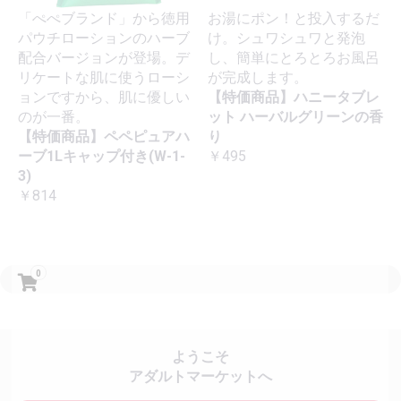
「ぺぺブランド」から徳用
お湯にポン！と投入するだ
パウチローションのハーブ
け。シュワシュワと発泡
配合バージョンが登場。デ
し、簡単にとろとろお風呂
リケートな肌に使うローシ
が完成します。
ョンですから、肌に優しい
【特価商品】ハニータブレ
のが一番。
ット ハーバルグリーンの香
【特価商品】ペペピュアハ
り
ーブ1Lキャップ付き(W-1-
￥495
3)
￥814
0
ようこそ
アダルトマーケットへ