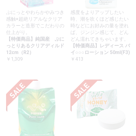
ぷにっとやわらかやみつき
感度をよりアップしたい
感触×超絶リアルなクリア
時、潮を吹くほど感じたい
カラーと造形でこだわりの
時などにお好みの量を塗れ
仕上がり。
ば、ジンジン感じて、どん
【特価商品】純国産 ぷに
どん濡れてきちゃいます。
っとりあるクリアディルド
【特価商品】レディース バ
12cm（R2）
イ○○○ローション 50ml(F3)
￥1,309
￥413