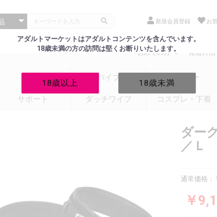
新規会員登録
お
アダルトマーケットはアダルトコンテンツを含んでいます。
18歳未満の方の訪問は堅くお断りいたします。
初めての方へ
発送方法
電マ
バイブ
ローター
18歳以上
18歳未満
サポート
ダッチワイフ
コスプレ・下着
ダー
／Ｌ
通常価格：￥1
￥9,1