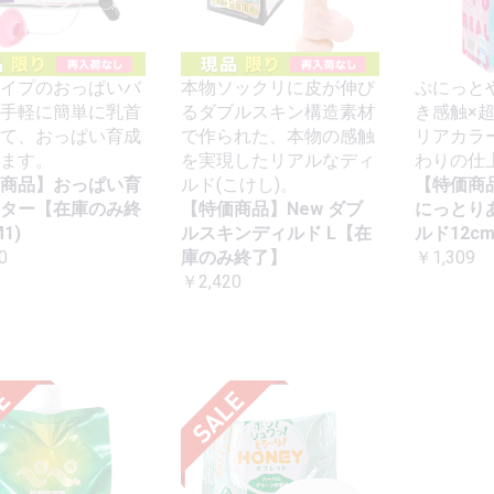
イプのおっぱいバ
本物ソックリに皮が伸び
ぷにっと
手軽に簡単に乳首
るダブルスキン構造素材
き感触×
て、おっぱい育成
で作られた、本物の感触
リアカラ
ます。
を実現したリアルなディ
わりの仕
商品】おっぱい育
ルド(こけし)。
【特価商
ター【在庫のみ終
【特価商品】New ダブ
にっとり
1)
ルスキンディルド L【在
ルド12c
0
庫のみ終了】
￥1,309
￥2,420