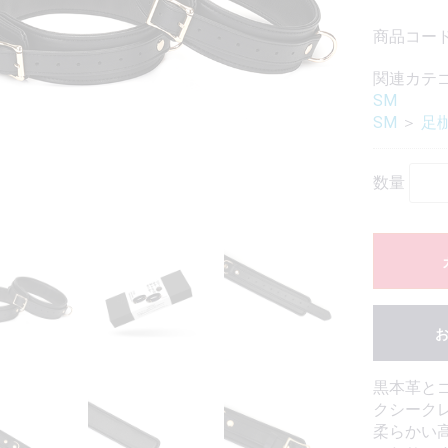
商品コード：
関連カテ
SM
SM
＞
足
数量
黒本革とゴ
クシーク
柔らかい