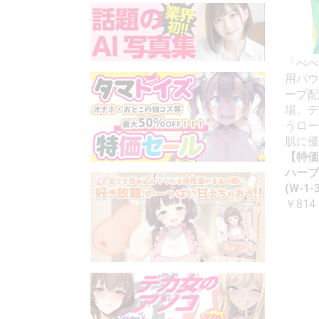
「ぺぺ
用パウ
ーブ配
場。デ
うロー
肌に優
【特価
ハーブ
(W-1-3
￥814