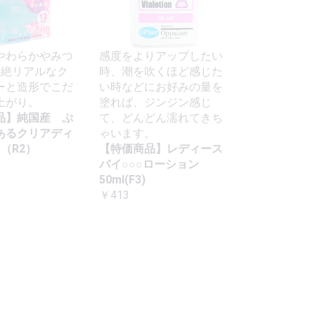
やわらかやみつ
感度をよりアップしたい
超絶リアルなク
時、潮を吹くほど感じた
ーと造形でこだ
い時などにお好みの量を
上がり。
塗れば、ジンジン感じ
品】純国産 ぷ
て、どんどん濡れてきち
あるクリアディ
ゃいます。
m（R2）
【特価商品】レディース
バイ○○○ローション
50ml(F3)
￥413