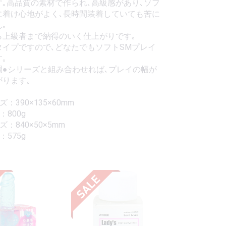
｡高品質の素材で作られ､高級感があり､ソフ
に着け心地がよく､長時間装着していても苦に
｡
ら上級者まで納得のいく仕上がりです｡
タイプですので､どなたでもソフトSMプレイ
｡
調●シリーズと組み合わせれば､プレイの幅が
がります｡
：390×135×60mm
：800g
：840×50×5mm
：575g