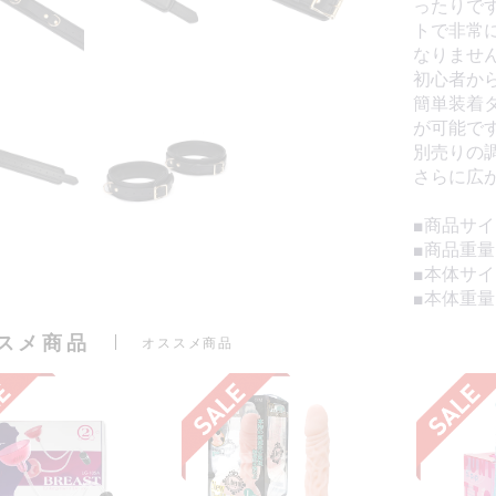
ったりです
トで非常
なりません
初心者か
簡単装着
が可能です
別売りの
さらに広
■商品サイズ
■商品重量
■本体サイズ
■本体重量
スメ商品
オススメ商品