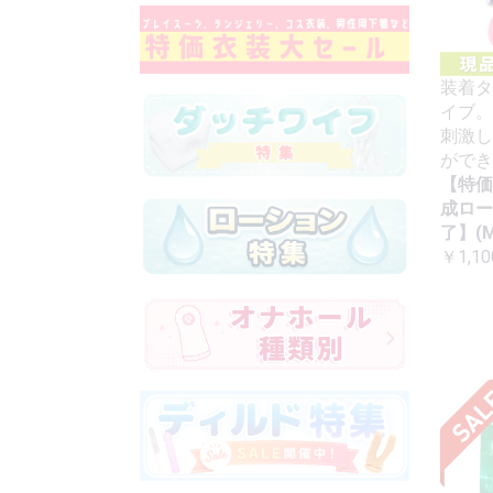
装着タ
イブ。
刺激し
ができ
【特価
成ロー
了】(M
￥1,10