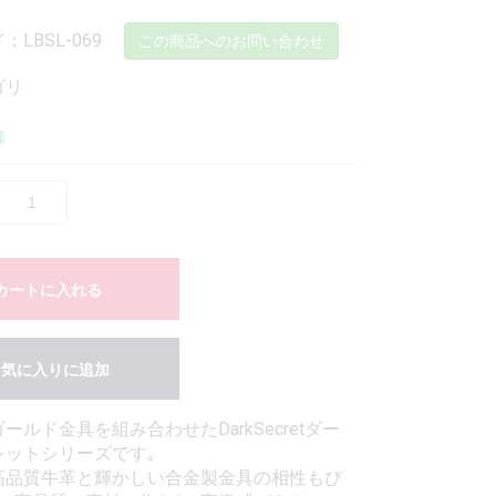
LBSL-069
この商品へのお問い合わせ
ゴリ
枷
カートに入れる
お気に入りに追加
ールド金具を組み合わせたDarkSecretダー
レットシリーズです｡
高品質牛革と輝かしい合金製金具の相性もぴ