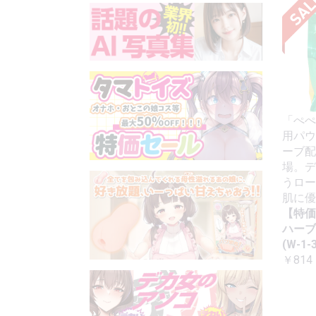
「ぺぺ
用パウ
ーブ配
場。デ
うロー
肌に優
【特価
ハーブ
(W-1-3
￥814