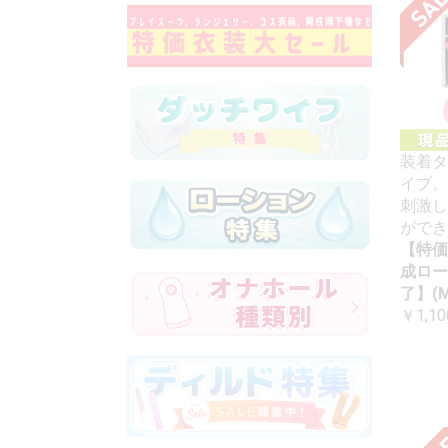
装着タ
イブ。
刺激し
ができ
【特価
成ロー
了】(M
￥1,10