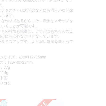
プ。
なテクスチャは未開発な人にも滑らかな開発
らします。
クな作りであるからこそ、着実なステップを
ていくことが可能です。
ンとの相性も抜群で、アナルはもちろんのこ
向けにも安心な作りとなっています。
いサイズアップで、より深い快感を味わって
。
サイズ：230×112×35mm
：170×40×25mm
：77g
14g
：中国
シリコン