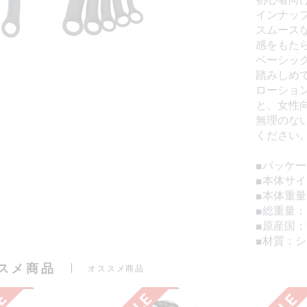
インナッ
スムース
感をもた
ベーシッ
踏みしめ
ローショ
と、女性
無理のな
ください
■パッケージ
■本体サイズ
■本体重量
■総重量：1
■原産国
■材質：
スメ商品
オススメ商品