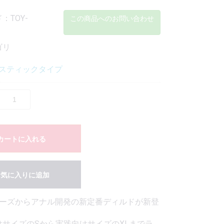
：TOY-
この商品へのお問い合わせ
ゴリ
スティックタイプ
カートに入れる
お気に入りに追加
シリーズからアナル開発の新定番ディルドが新登
けサイズのSから実践向けサイズのXLまでラ