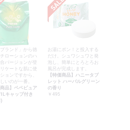
ブランド」から徳
お湯にポン！と投入する
チローションのハ
だけ。シュワシュワと発
合バージョンが登
泡し、簡単にとろとろお
リケートな肌に使
風呂が完成します。
ションですから、
【特価商品】ハニータブ
しいのが一番。
レット ハーバルグリーン
商品】ペペピュア
の香り
1Lキャップ付き
￥495
)