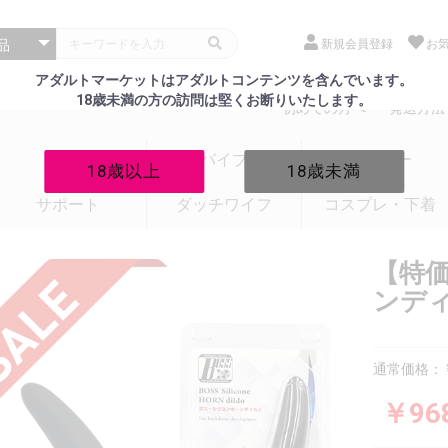
新規会員登録
お
アダルトマーケットはアダルトコンテンツを含んでいます。
18歳未満の方の訪問は堅くお断りいたします。
初めての方へ
発送方法
電マ
バイブ
ローター
18歳以上
18歳未満
サポート
ダッチワイフ
コスプレ・下着
【特価
ンディ
通常価格：￥
￥96