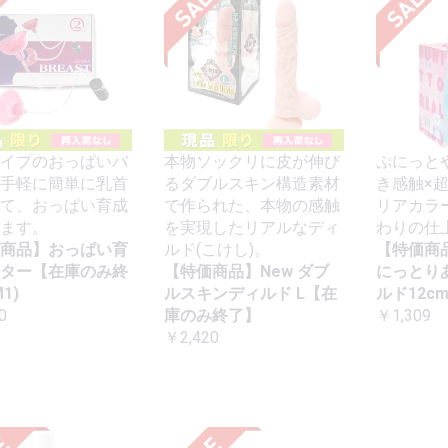
イプのおっぱいバ
本物ソックリに皮が伸び
ぷにっと
手軽に簡単に乳首
るダブルスキン構造素材
き感触×
て、おっぱい育成
で作られた、本物の感触
リアカラ
ます。
を実現したリアルなディ
わりの仕
商品】おっぱい育
ルド(こけし)。
【特価商
ター【在庫のみ終
【特価商品】New ダブ
にっとり
1)
ルスキンディルド L【在
ルド12c
0
庫のみ終了】
￥1,309
￥2,420