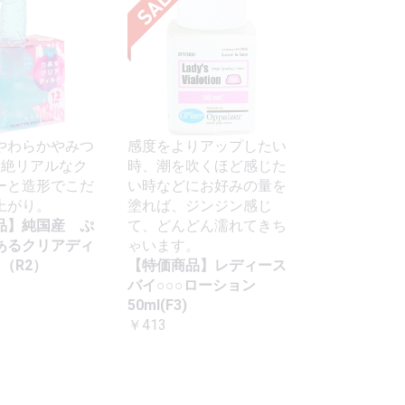
やわらかやみつ
感度をよりアップしたい
超絶リアルなク
時、潮を吹くほど感じた
ーと造形でこだ
い時などにお好みの量を
上がり。
塗れば、ジンジン感じ
品】純国産 ぷ
て、どんどん濡れてきち
あるクリアディ
ゃいます。
m（R2）
【特価商品】レディース
バイ○○○ローション
50ml(F3)
￥413