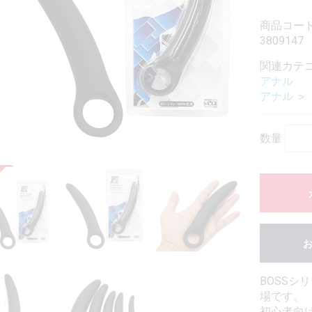
商品コード
3809147
関連カテ
アナル
アナル
＞
数量
BOSS
場です。
初心者向