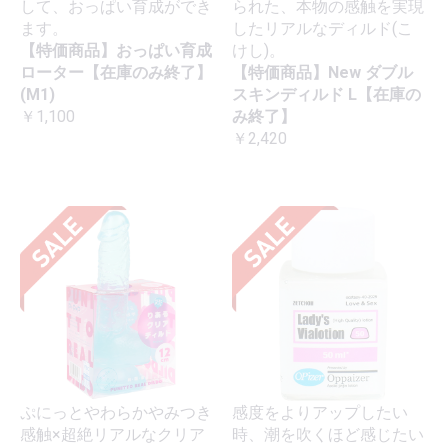
して、おっぱい育成ができ
られた、本物の感触を実現
ます。
したリアルなディルド(こ
【特価商品】おっぱい育成
けし)。
ローター【在庫のみ終了】
【特価商品】New ダブル
(M1)
スキンディルド L【在庫の
￥1,100
み終了】
￥2,420
ぷにっとやわらかやみつき
感度をよりアップしたい
感触×超絶リアルなクリア
時、潮を吹くほど感じたい