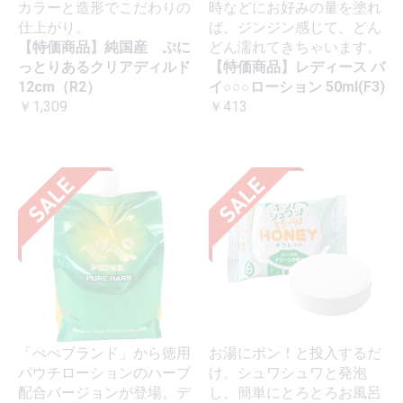
カラーと造形でこだわりの
時などにお好みの量を塗れ
仕上がり。
ば、ジンジン感じて、どん
【特価商品】純国産 ぷに
どん濡れてきちゃいます。
っとりあるクリアディルド
【特価商品】レディース バ
12cm（R2）
イ○○○ローション 50ml(F3)
￥1,309
￥413
「ぺぺブランド」から徳用
お湯にポン！と投入するだ
パウチローションのハーブ
け。シュワシュワと発泡
配合バージョンが登場。デ
し、簡単にとろとろお風呂