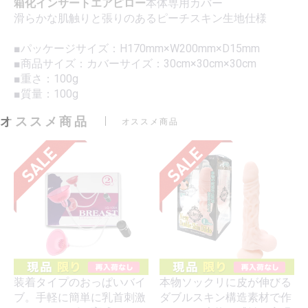
箱化インサートエアピロー
本体専用カバー
滑らかな肌触りと張りのあるピーチスキン生地仕様
■パッケージサイズ：H170mm×W200mm×D15mm
■商品サイズ：カバーサイズ：30cm×30cm×30cm
■重さ：100g
■質量：100g
オススメ商品
オススメ商品
装着タイプのおっぱいバイ
本物ソックリに皮が伸びる
ブ。手軽に簡単に乳首刺激
ダブルスキン構造素材で作