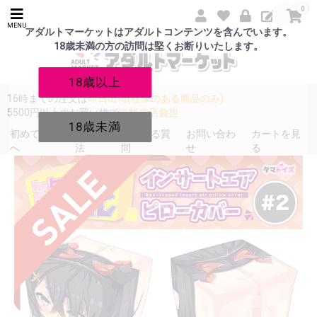
0
MENU
アダルトマーケットはアダルトコンテンツを含んでいます。
18歳未満の方の訪問は堅くお断りいたします。
18歳以上
16時までの注文は
即日出荷(在庫のある商品のみ)
5500円以上のお買い物で
送料当店負担
18歳未満
初めての方
発送方
よくある質
お問い合わ
カートを見
へ
法
問
せ
る