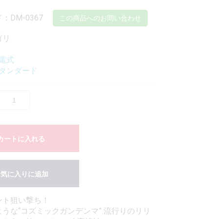
DM-0367
この商品へのお問い合わせ
ゴリ
電式
タンダード
カートに入れる
お気に入りに追加
ント狙い撃ち！
うな“コズミックガンデンマ” 流行りのリリ