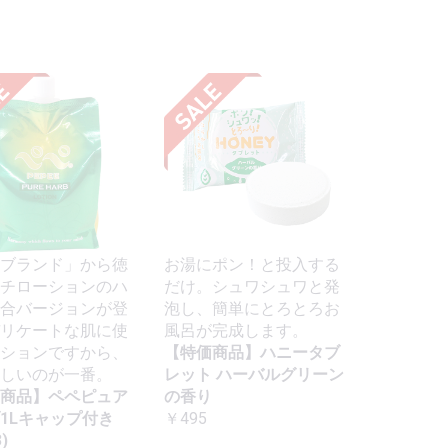
ブランド」から徳
お湯にポン！と投入する
チローションのハ
だけ。シュワシュワと発
合バージョンが登
泡し、簡単にとろとろお
リケートな肌に使
風呂が完成します。
ションですから、
【特価商品】ハニータブ
しいのが一番。
レット ハーバルグリーン
商品】ペペピュア
の香り
1Lキャップ付き
￥495
)