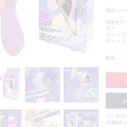
商品コード：
関連カテ
電マ
電マ
＞
充
電マ
＞
ス
数量
ピンポイ
光線銃のよ