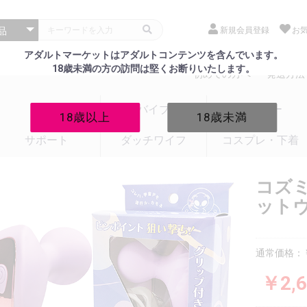
新規会員登録
お
アダルトマーケットはアダルトコンテンツを含んでいます。
18歳未満の方の訪問は堅くお断りいたします。
初めての方へ
発送方法
電マ
バイブ
ローター
18歳以上
18歳未満
サポート
ダッチワイフ
コスプレ・下着
コズ
ットヴ
通常価格：￥
￥2,6