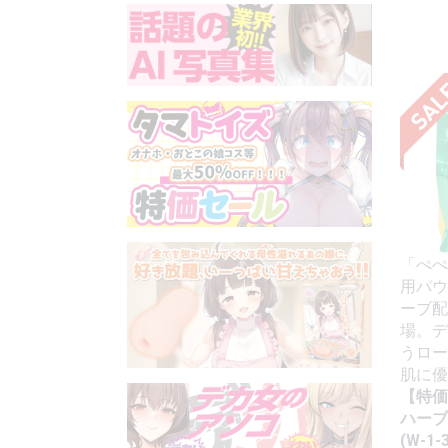
「ぺぺ
用パウ
ーブ配
場。デ
うロー
肌に優
【特価
ハーブ
(W-1-3