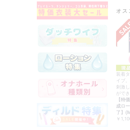
オス
装着タ
イブ。
刺激し
ができ
【特価
成ロー
了】(M
￥1,10