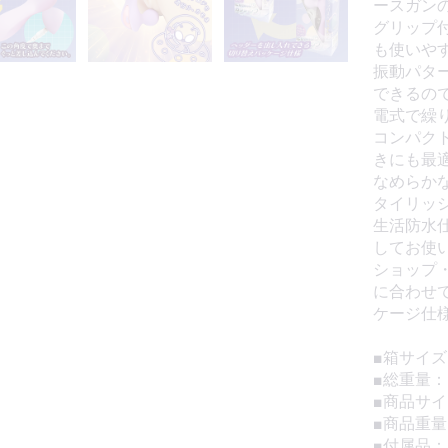
ースガン
グリップ
も使いや
振動パタ
できるの
電式で繰
コンパク
きにも最
なめらか
タイリッ
生活防水
してお使
ショップ
に合わせ
ケージ仕
■箱サイズ：
■総重量：1
■商品サイズ
■商品重量
■付属品