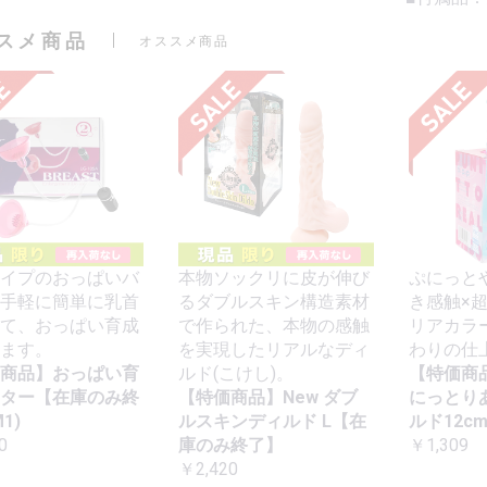
スメ商品
オススメ商品
イプのおっぱいバ
本物ソックリに皮が伸び
ぷにっと
手軽に簡単に乳首
るダブルスキン構造素材
き感触×
て、おっぱい育成
で作られた、本物の感触
リアカラ
ます。
を実現したリアルなディ
わりの仕
商品】おっぱい育
ルド(こけし)。
【特価商
ター【在庫のみ終
【特価商品】New ダブ
にっとり
1)
ルスキンディルド L【在
ルド12c
0
庫のみ終了】
￥1,309
￥2,420