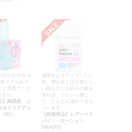
やわらかやみつ
感度をよりアップしたい
超絶リアルなク
時、潮を吹くほど感じた
ーと造形でこだ
い時などにお好みの量を
上がり。
塗れば、ジンジン感じ
品】純国産 ぷ
て、どんどん濡れてきち
あるクリアディ
ゃいます。
m（R2）
【特価商品】レディース
バイ○○○ローション
50ml(F3)