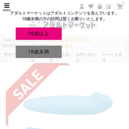
0
MENU
アダルトマーケットはアダルトコンテンツを含んでいます。
18歳未満の方の訪問は堅くお断りいたします。
18歳以上
16時までの注文は
即日出荷(在庫のある商品のみ)
5500円以上のお買い物で
送料当店負担
18歳未満
初めての方
発送方
よくある質
お問い合わ
カートを見
へ
法
問
せ
る