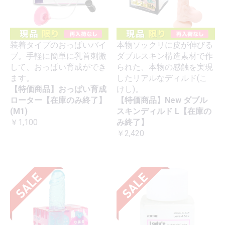
装着タイプのおっぱいバイ
本物ソックリに皮が伸びる
ブ。手軽に簡単に乳首刺激
ダブルスキン構造素材で作
して、おっぱい育成ができ
られた、本物の感触を実現
ます。
したリアルなディルド(こ
【特価商品】おっぱい育成
けし)。
ローター【在庫のみ終了】
【特価商品】New ダブル
(M1)
スキンディルド L【在庫の
￥1,100
み終了】
￥2,420