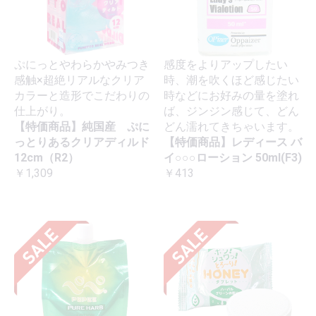
ぷにっとやわらかやみつき
感度をよりアップしたい
感触×超絶リアルなクリア
時、潮を吹くほど感じたい
カラーと造形でこだわりの
時などにお好みの量を塗れ
仕上がり。
ば、ジンジン感じて、どん
【特価商品】純国産 ぷに
どん濡れてきちゃいます。
っとりあるクリアディルド
【特価商品】レディース バ
12cm（R2）
イ○○○ローション 50ml(F3)
￥1,309
￥413