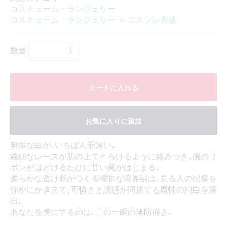
コスチューム・ランジェリー
コスチューム・ランジェリー
＞
コスプレ衣装
数量
カートに入れる
お気に入りに追加
無垢な白が､いちばん罪深い｡
繊細なレースが肌の上でとろけるように絡みつき､腕のリ
ボンがほどけるたびに甘い罠がはじまる｡
柔らかな透け感がつくる曖昧な境界線は､見る人の想像を
静かにかき立て､可憐さと誘惑が同居する魔性の純白を演
出｡
あなたを虜にするのは､この一瞬の無防備さ｡