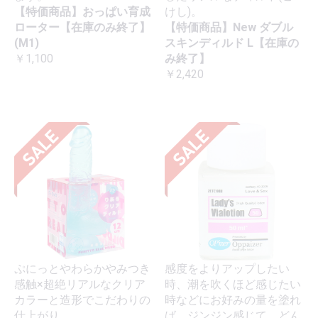
【特価商品】おっぱい育成
けし)。
ローター【在庫のみ終了】
【特価商品】New ダブル
(M1)
スキンディルド L【在庫の
￥1,100
み終了】
￥2,420
ぷにっとやわらかやみつき
感度をよりアップしたい
感触×超絶リアルなクリア
時、潮を吹くほど感じたい
カラーと造形でこだわりの
時などにお好みの量を塗れ
仕上がり。
ば、ジンジン感じて、どん