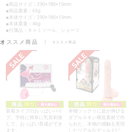
■商品サイズ：290×180×15mm
■商品重量：65g
■本体サイズ：290×180×15mm
■本体重量：46g
■付属品：キャミソール、ショーツ
オススメ商品
オススメ商品
装着タイプのおっぱいバイ
本物ソックリに皮が伸びる
ブ。手軽に簡単に乳首刺激
ダブルスキン構造素材で作
して、おっぱい育成ができ
られた、本物の感触を実現
ます。
したリアルなディルド(こ