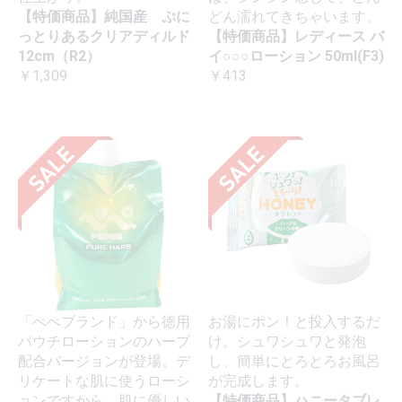
【特価商品】純国産 ぷに
どん濡れてきちゃいます。
っとりあるクリアディルド
【特価商品】レディース バ
12cm（R2）
イ○○○ローション 50ml(F3)
￥1,309
￥413
「ぺぺブランド」から徳用
お湯にポン！と投入するだ
パウチローションのハーブ
け。シュワシュワと発泡
配合バージョンが登場。デ
し、簡単にとろとろお風呂
リケートな肌に使うローシ
が完成します。
ョンですから、肌に優しい
【特価商品】ハニータブレ