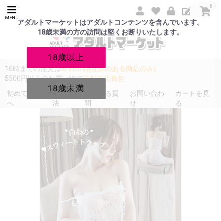
0
MENU
アダルトマーケットはアダルトコンテンツを含んでいます。
18歳未満の方の訪問は堅くお断りいたします。
18歳以上
16時までの注文は
即日出荷(在庫のある商品のみ)
5500円以上のお買い物で
送料当店負担
18歳未満
初めての方
発送方
よくある質
お問い合わ
カートを見
へ
法
問
せ
る