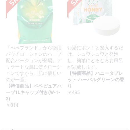
「ぺぺブランド」から徳用
お湯にポン！と投入するだ
パウチローションのハーブ
け。シュワシュワと発泡
配合バージョンが登場。デ
し、簡単にとろとろお風呂
リケートな肌に使うローシ
が完成します。
ョンですから、肌に優しい
【特価商品】ハニータブレ
のが一番。
ット ハーバルグリーンの香
【特価商品】ペペピュアハ
り
ーブ1Lキャップ付き(W-1-
￥495
3)
￥814