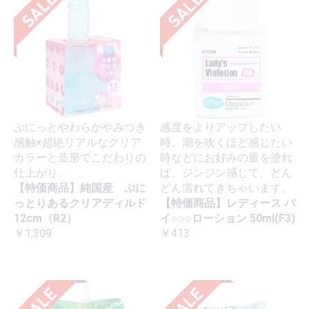
ぷにっとやわらかやみつき
感度をよりアップしたい
感触×超絶リアルなクリア
時、潮を吹くほど感じたい
カラーと造形でこだわりの
時などにお好みの量を塗れ
仕上がり。
ば、ジンジン感じて、どん
【特価商品】純国産 ぷに
どん濡れてきちゃいます。
っとりあるクリアディルド
【特価商品】レディース バ
12cm（R2）
イ○○○ローション 50ml(F3)
￥1,309
￥413