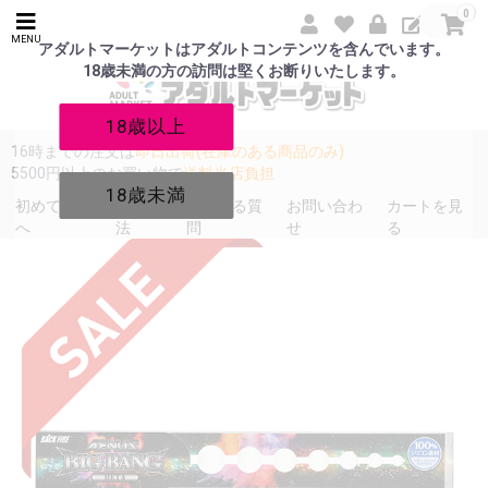
0
MENU
アダルトマーケットはアダルトコンテンツを含んでいます。
18歳未満の方の訪問は堅くお断りいたします。
18歳以上
16時までの注文は
即日出荷(在庫のある商品のみ)
5500円以上のお買い物で
送料当店負担
18歳未満
初めての方
発送方
よくある質
お問い合わ
カートを見
へ
法
問
せ
る