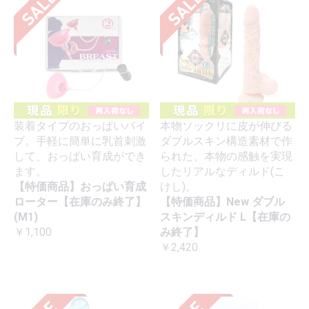
装着タイプのおっぱいバイ
本物ソックリに皮が伸びる
ブ。手軽に簡単に乳首刺激
ダブルスキン構造素材で作
して、おっぱい育成ができ
られた、本物の感触を実現
ます。
したリアルなディルド(こ
【特価商品】おっぱい育成
けし)。
ローター【在庫のみ終了】
【特価商品】New ダブル
(M1)
スキンディルド L【在庫の
￥1,100
み終了】
￥2,420