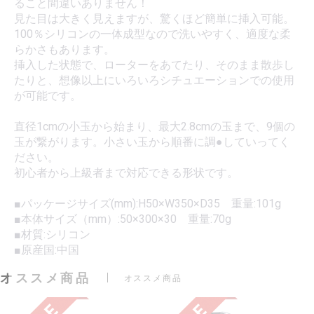
ること間違いありません！
見た目は大きく見えますが、驚くほど簡単に挿入可能。
100％シリコンの一体成型なので洗いやすく、適度な柔
らかさもあります。
挿入した状態で、ローターをあてたり、そのまま散歩し
たりと、想像以上にいろいろシチュエーションでの使用
が可能です。
直径1cmの小玉から始まり、最大2.8cmの玉まで、9個の
玉が繋がります。小さい玉から順番に調●していってく
ださい。
初心者から上級者まで対応できる形状です。
■パッケージサイズ(mm):H50×W350×D35 重量:101g
■本体サイズ（mm）:50×300×30 重量:70g
■材質:シリコン
■原産国:中国
オススメ商品
オススメ商品