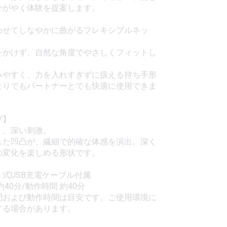
かがやく体験を提案します。
わせてしなやかに曲がるフレキシブルネッ
をかけず、自然な角度でやさしくフィットし
みやすく、力を入れすぎずに扱える持ち手形
とりでもパートナーとでも快適に使用できま
プ】
く、深い刺激。
した凹凸が、繊細で的確な体感を演出。深く
の変化を楽しめる形状です。
式USB充電ケーブル付属
約40分/動作時間 約40分
間および動作時間は目安です。ご使用環境に
する場合があります。