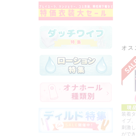
オス
装着タ
イブ。
刺激し
ができ