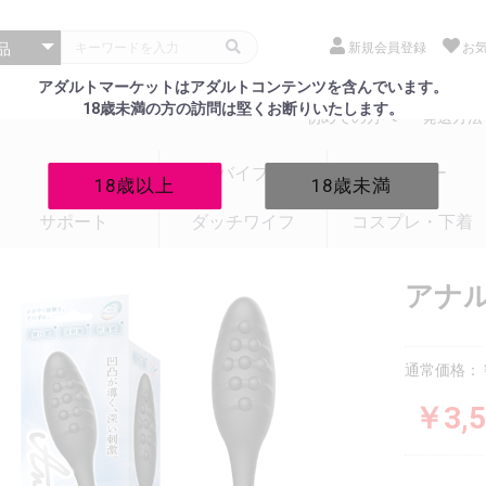
新規会員登録
お
アダルトマーケットはアダルトコンテンツを含んでいます。
18歳未満の方の訪問は堅くお断りいたします。
初めての方へ
発送方法
電マ
バイブ
ローター
18歳以上
18歳未満
サポート
ダッチワイフ
コスプレ・下着
アナル
通常価格：￥
￥3,5