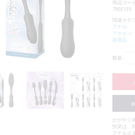
商品コード
7902135
関連カテ
アナル
アナル
＞
新商品
数量
かがやく
快楽は、
アナルス