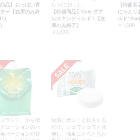
商品】おっぱい育
ルド(こけし)。
【特価商
ター【在庫のみ終
【特価商品】New ダブ
にっとり
1)
ルスキンディルド L【在
ルド12c
0
庫のみ終了】
￥1,309
￥2,420
ブランド」から徳
お湯にポン！と投入する
チローションのハ
だけ。シュワシュワと発
合バージョンが登
泡し、簡単にとろとろお