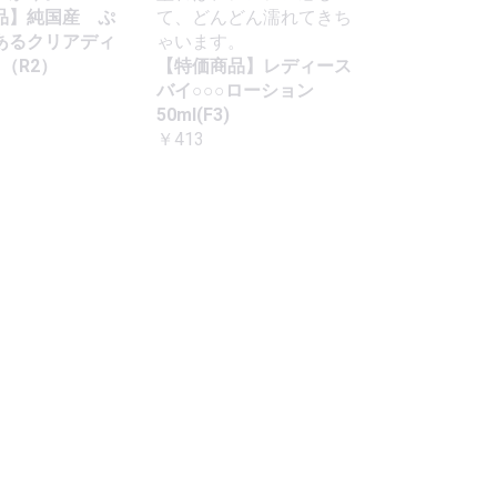
品】純国産 ぷ
て、どんどん濡れてきち
あるクリアディ
ゃいます。
m（R2）
【特価商品】レディース
バイ○○○ローション
50ml(F3)
￥413