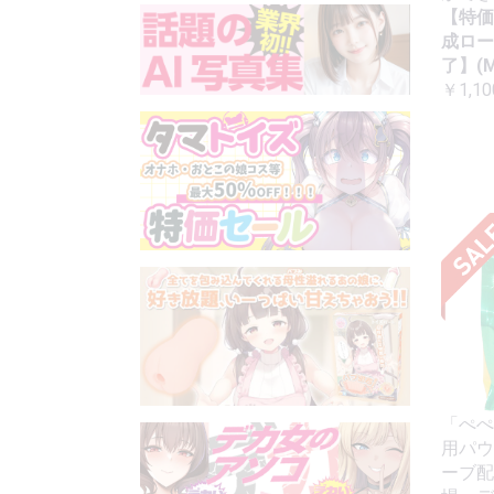
【特価
成ロー
了】(M
￥1,10
「ぺぺ
用パウ
ーブ配