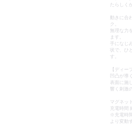
たらしく
動きに合
ク。
無理な力
ます。
手になじ
状で、ひ
す。
【ディー
凹凸が導
表面に施
響く刺激
マグネット
充電時間 
※充電時
より変動