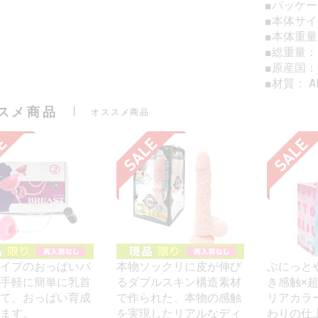
■パッケージ
■本体サイズ
■本体重量
■総重量：1
■原産国
■材質： 
スメ商品
オススメ商品
イプのおっぱいバ
本物ソックリに皮が伸び
ぷにっと
手軽に簡単に乳首
るダブルスキン構造素材
き感触×
て、おっぱい育成
で作られた、本物の感触
リアカラ
ます。
を実現したリアルなディ
わりの仕