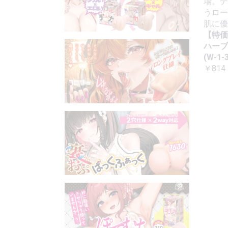
場。デ
うロー
肌に優
【特価
ハーブ
(W-1-3
￥814