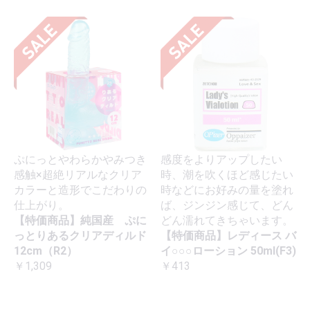
ぷにっとやわらかやみつき
感度をよりアップしたい
感触×超絶リアルなクリア
時、潮を吹くほど感じたい
カラーと造形でこだわりの
時などにお好みの量を塗れ
仕上がり。
ば、ジンジン感じて、どん
【特価商品】純国産 ぷに
どん濡れてきちゃいます。
っとりあるクリアディルド
【特価商品】レディース バ
12cm（R2）
イ○○○ローション 50ml(F3)
￥1,309
￥413