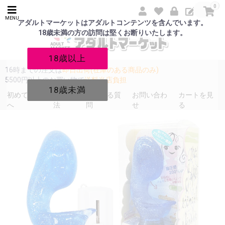
0
MENU
アダルトマーケットはアダルトコンテンツを含んでいます。
18歳未満の方の訪問は堅くお断りいたします。
18歳以上
16時までの注文は
即日出荷(在庫のある商品のみ)
5500円以上のお買い物で
送料当店負担
18歳未満
初めての方
発送方
よくある質
お問い合わ
カートを見
へ
法
問
せ
る