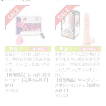
装着タイプのおっぱいバイ
本物ソックリに皮が伸びる
ブ。手軽に簡単に乳首刺激
ダブルスキン構造素材で作
して、おっぱい育成ができ
られた、本物の感触を実現
ます。
したリアルなディルド(こ
【特価商品】おっぱい育成
けし)。
ローター【在庫のみ終了】
【特価商品】New ダブル
(M1)
スキンディルド L【在庫の
￥1,100
み終了】
￥2,420