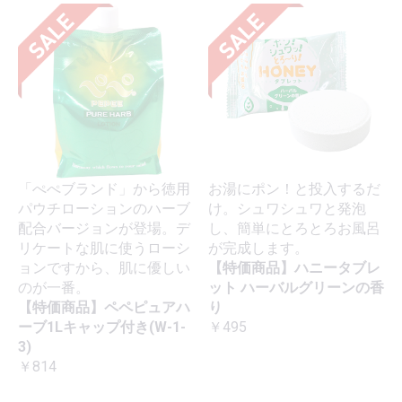
「ぺぺブランド」から徳用
お湯にポン！と投入するだ
パウチローションのハーブ
け。シュワシュワと発泡
配合バージョンが登場。デ
し、簡単にとろとろお風呂
リケートな肌に使うローシ
が完成します。
ョンですから、肌に優しい
【特価商品】ハニータブレ
のが一番。
ット ハーバルグリーンの香
【特価商品】ペペピュアハ
り
ーブ1Lキャップ付き(W-1-
￥495
3)
￥814