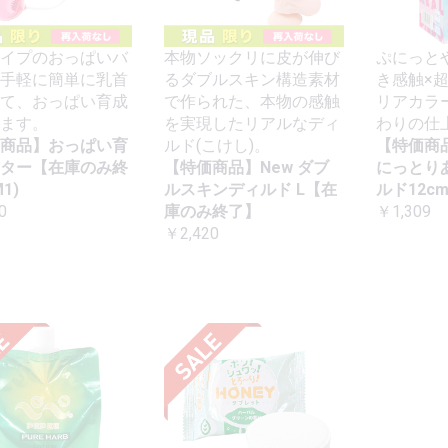
イプのおっぱいバ
本物ソックリに皮が伸び
ぷにっと
手軽に簡単に乳首
るダブルスキン構造素材
き感触×
て、おっぱい育成
で作られた、本物の感触
リアカラ
ます。
を実現したリアルなディ
わりの仕
商品】おっぱい育
ルド(こけし)。
【特価商
ター【在庫のみ終
【特価商品】New ダブ
にっとり
1)
ルスキンディルド L【在
ルド12c
0
庫のみ終了】
￥1,309
￥2,420