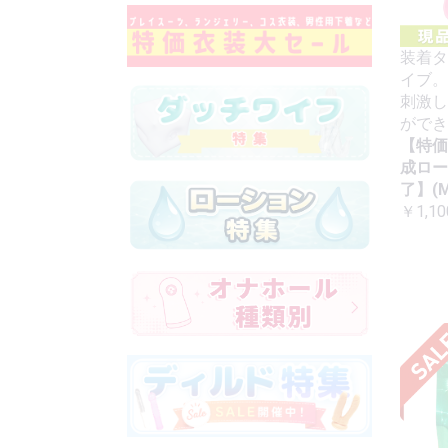
装着タ
イブ。
刺激し
ができ
【特価
成ロー
了】(M
￥1,10