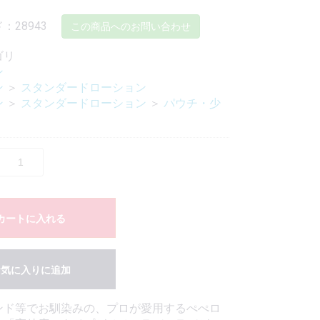
：28943
この商品へのお問い合わせ
ゴリ
ン
ン
＞
スタンダードローション
ン
＞
スタンダードローション
＞
パウチ・少
カートに入れる
お気に入りに追加
ンド等でお馴染みの、プロが愛用するぺぺロ