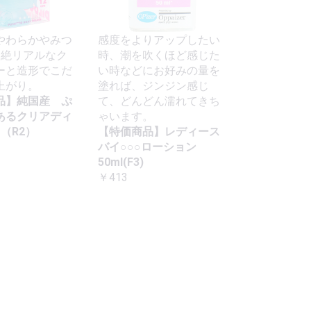
やわらかやみつ
感度をよりアップしたい
超絶リアルなク
時、潮を吹くほど感じた
ーと造形でこだ
い時などにお好みの量を
上がり。
塗れば、ジンジン感じ
品】純国産 ぷ
て、どんどん濡れてきち
あるクリアディ
ゃいます。
m（R2）
【特価商品】レディース
バイ○○○ローション
50ml(F3)
￥413