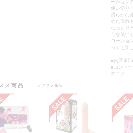
ーション
使い切り
滑らかな
めた優れ
ねっとり
うな使い
ローショ
っても楽
■内容量5m
■コンド
タイプ
スメ商品
オススメ商品