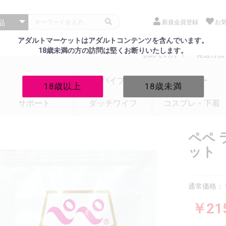
新規会員登録
お
アダルトマーケットはアダルトコンテンツを含んでいます。
18歳未満の方の訪問は堅くお断りいたします。
初めての方へ
発送方法
電マ
バイブ
ローター
18歳以上
18歳未満
サポート
ダッチワイフ
コスプレ・下着
ペペ 
ット
通常価格：￥
￥21