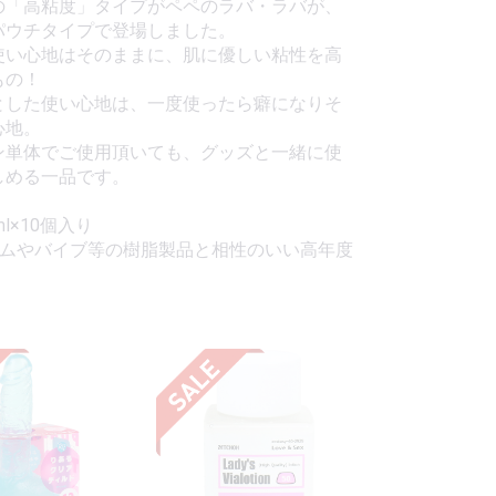
の「高粘度」タイプがペペのラバ・ラバが、
パウチタイプで登場しました。
使い心地はそのままに、肌に優しい粘性を高
もの！
とした使い心地は、一度使ったら癖になりそ
心地。
ン単体でご使用頂いても、グッズと一緒に使
しめる一品です。
l×10個入り
ームやバイブ等の樹脂製品と相性のいい高年度