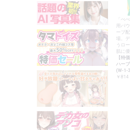
「ぺぺ
用パウ
ーブ配
場。デ
うロー
肌に優
【特価
ハーブ
(W-1-3
￥814