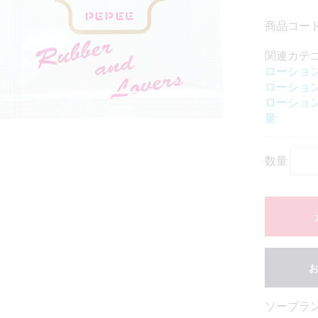
商品コード
関連カテ
ローショ
ローショ
ローショ
量
数量
ソープラ