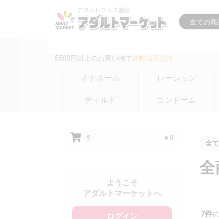
16時までの注文は
即日出荷(在庫のある商品のみ)
5500円以上のお買い物で
送料当店負担
オナホール
ローション
ディルド
コンドーム
￥0
0
全て
全
ようこそ
アダルトマーケットへ
7件
ログイン