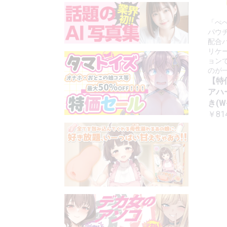
「ぺ
パウ
配合
リケ
ョン
のが
【特
アハ
き(W-
￥81