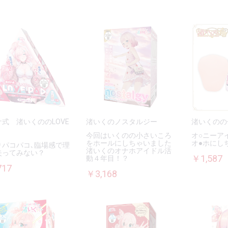
式 渚いくののLOVE
渚いくのノスタルジー
渚いくのの
今回はいくのの小さいころ
オ○ニーア
をホールにしちゃいました
オ●ホにし
りパコパコ､臨場感で理
渚いくのオナホアイドル活
失ってみない？
￥1,587
動４年目！？
717
￥3,168