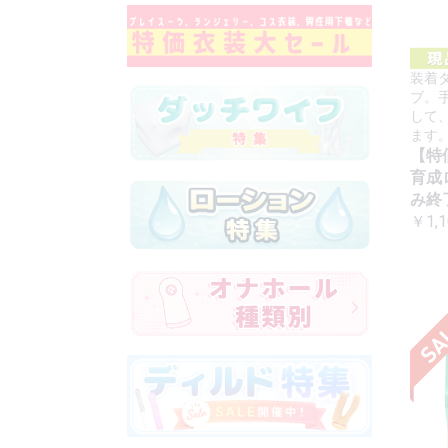
装着
ブ。
して
ます
【特
育成
み終了
￥1,1