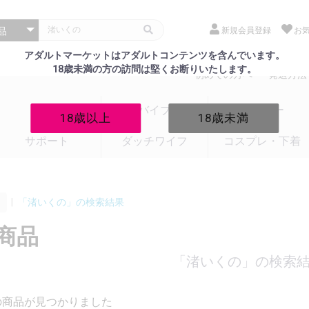
新規会員登録
お
アダルトマーケットはアダルトコンテンツを含んでいます。
18歳未満の方の訪問は堅くお断りいたします。
初めての方へ
発送方法
電マ
バイブ
ローター
18歳以上
18歳未満
サポート
ダッチワイフ
コスプレ・下着
|
「渚いくの」の検索結果
商品
「渚いくの」の検索
の商品が見つかりました