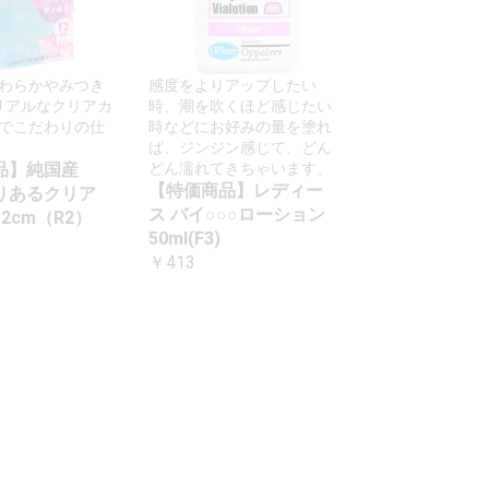
わらかやみつき
感度をよりアップしたい
リアルなクリアカ
時、潮を吹くほど感じたい
でこだわりの仕
時などにお好みの量を塗れ
ば、ジンジン感じて、どん
品】純国産
どん濡れてきちゃいます。
【特価商品】レディー
りあるクリア
ス バイ○○○ローション
2cm（R2）
50ml(F3)
￥413