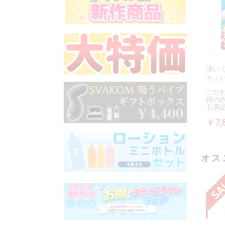
渚い
ティ
こだ
得の
も満
￥7,
オス