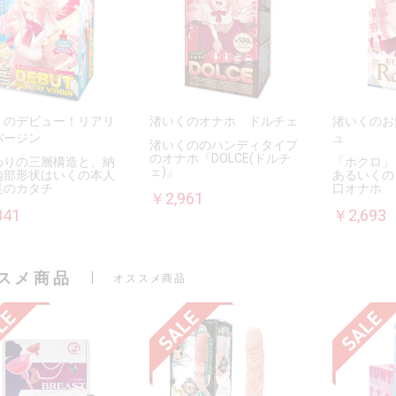
くのデビュー！リアリ
渚いくのオナホ ドルチェ
渚いくのお
バージン
ュ
渚いくののハンディタイプ
のオナホ『DOLCE(ドルチ
わりの三層構造と、納
「ホクロ」
ェ)』
内部形状はいくの本人
あるいくの
足のカタチ
口オナホ
￥2,961
841
￥2,693
スメ商品
オススメ商品