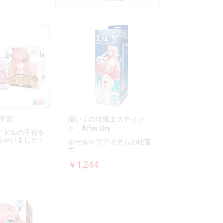
子宮
渚いくの珪藻土スティッ
ク After Dry
イドルの子宮を
ちゃいました！
ホールケアアイテムの珪藻
土
￥1,244