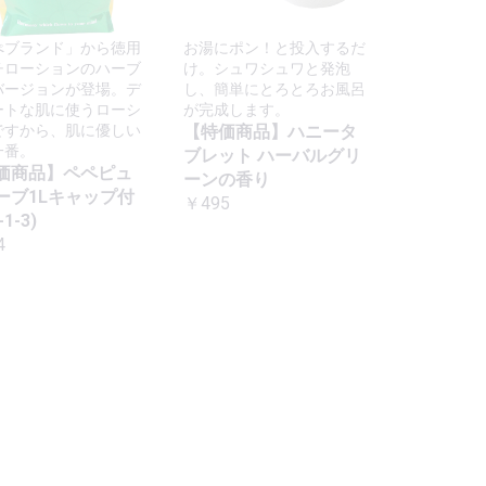
ぺブランド」から徳用
お湯にポン！と投入するだ
チローションのハーブ
け。シュワシュワと発泡
バージョンが登場。デ
し、簡単にとろとろお風呂
ートな肌に使うローシ
が完成します。
ですから、肌に優しい
【特価商品】ハニータ
一番。
ブレット ハーバルグリ
価商品】ペペピュ
ーンの香り
ーブ1Lキャップ付
￥495
1-3)
4