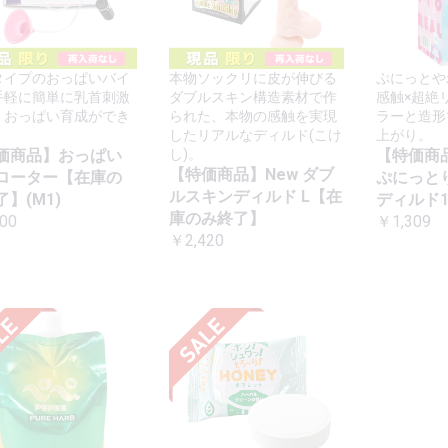
タイプのおっぱいバイ
本物ソックリに皮が伸びる
ぷにっとや
手軽に簡単に乳首刺激
ダブルスキン構造素材で作
感触×超絶
、おっぱい育成ができ
られた、本物の感触を実現
ラーと造形
。
したリアルなディルド(こけ
上がり。
価商品】おっぱい
し)。
【特価商
【特価商品】New ダブ
ローター【在庫の
ぷにっと
ルスキンディルド L【在
】(M1)
ディルド1
庫のみ終了】
00
￥1,309
￥2,420