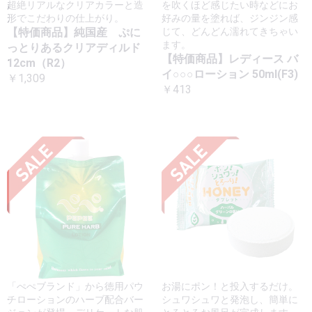
超絶リアルなクリアカラーと造
を吹くほど感じたい時などにお
形でこだわりの仕上がり。
好みの量を塗れば、ジンジン感
【特価商品】純国産 ぷに
じて、どんどん濡れてきちゃい
ます。
っとりあるクリアディルド
【特価商品】レディース バ
12cm（R2）
イ○○○ローション 50ml(F3)
￥1,309
￥413
「ぺぺブランド」から徳用パウ
お湯にポン！と投入するだけ。
チローションのハーブ配合バー
シュワシュワと発泡し、簡単に