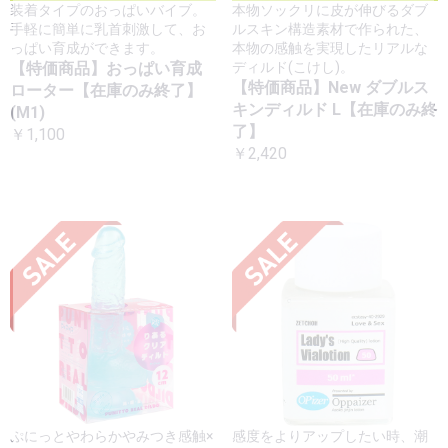
装着タイプのおっぱいバイブ。
本物ソックリに皮が伸びるダブ
手軽に簡単に乳首刺激して、お
ルスキン構造素材で作られた、
っぱい育成ができます。
本物の感触を実現したリアルな
【特価商品】おっぱい育成
ディルド(こけし)。
【特価商品】New ダブルス
ローター【在庫のみ終了】
キンディルド L【在庫のみ終
(M1)
了】
￥1,100
￥2,420
ぷにっとやわらかやみつき感触×
感度をよりアップしたい時、潮