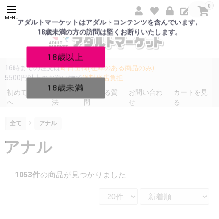
0
MENU
アダルトマーケットはアダルトコンテンツを含んでいます。
18歳未満の方の訪問は堅くお断りいたします。
18歳以上
16時までの注文は
即日出荷(在庫のある商品のみ)
5500円以上のお買い物で
送料当店負担
18歳未満
初めての方
発送方
よくある質
お問い合わ
カートを見
へ
法
問
せ
る
全て
アナル
アナル
1053件
の商品が見つかりました