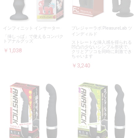
インフィニット インサーター
プレジャーラボ PleasureLab ツ
インディルド
「挿しっぱ」で使えるコンパク
トアナルグッズ
ストレートな挿入感を得られる
凹凸の少ないシンプル形状で、
￥1,038
クリとアソコを同時に刺激でき
ちゃいます
￥3,240