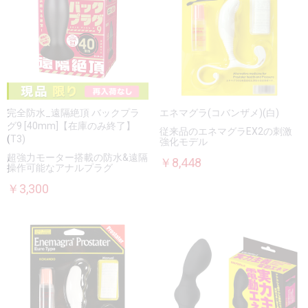
完全防水_遠隔絶頂 バックプラ
エネマグラ(コバンザメ)(白)
グ9 [40mm]【在庫のみ終了】
従来品のエネマグラEX2の刺激
(T3)
強化モデル
超強力モーター搭載の防水&遠隔
￥8,448
操作可能なアナルプラグ
￥3,300