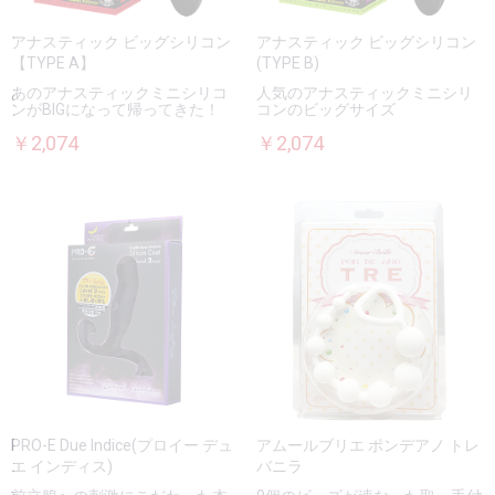
アナスティック ビッグシリコン
アナスティック ビッグシリコン
【TYPE A】
(TYPE B)
あのアナスティックミニシリコ
人気のアナスティックミニシリ
ンがBIGになって帰ってきた！
コンのビッグサイズ
￥2,074
￥2,074
PRO-E Due Indice(プロイー デュ
アムールブリエ ポンデアノ トレ
エ インディス)
バニラ