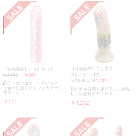
【特価商品】たま乱棒（Q）
【特価商品】天上天下
￥1,650
→
￥660
Pro【は】（R2）
￥2,838
→
￥1,232
凸凹・ゴツゴツした突起をボデ
ィ全体に施したピンクカラーの
見た目も質感も超リアルに再現
快感こけし
した吸盤付きディルド
￥660
￥1,232