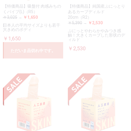
【特価商品】吸盤付 肉感みちの
【特価商品】純国産ぷにっとり
くバイブ(L)（R5）
あるカーブディルド
￥3,025
→
￥1,650
20cm（R2）
￥5,390
→
￥2,530
日本人の平均サイズよりも若干
大きめのボディ
ぷにっとやわらかやみつき感
触！大きくカーブした形状のデ
￥1,650
ィルド
￥2,530
ただいま品切れ中です。