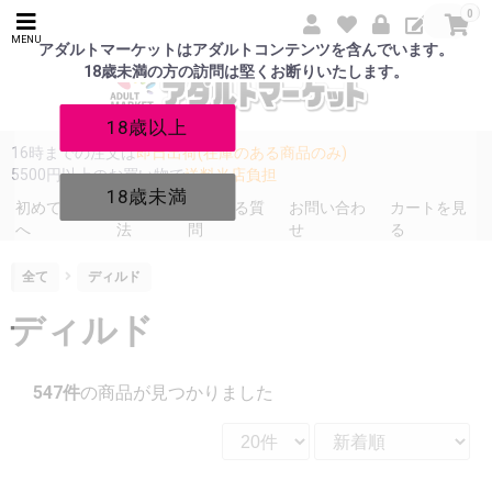
0
MENU
アダルトマーケットはアダルトコンテンツを含んでいます。
18歳未満の方の訪問は堅くお断りいたします。
18歳以上
16時までの注文は
即日出荷(在庫のある商品のみ)
5500円以上のお買い物で
送料当店負担
18歳未満
初めての方
発送方
よくある質
お問い合わ
カートを見
へ
法
問
せ
る
全て
ディルド
ディルド
547件
の商品が見つかりました