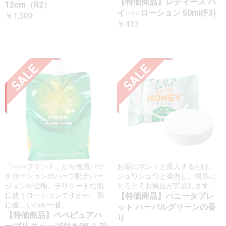
【特価商品】レディース バ
12cm（R2）
イ○○○ローション 50ml(F3)
￥1,309
￥413
「ぺぺブランド」から徳用パウ
お湯にポン！と投入するだけ。
チローションのハーブ配合バー
シュワシュワと発泡し、簡単に
ジョンが登場。デリケートな肌
とろとろお風呂が完成します。
に使うローションですから、肌
【特価商品】ハニータブレ
に優しいのが一番。
ット ハーバルグリーンの香
【特価商品】ペペピュアハ
り