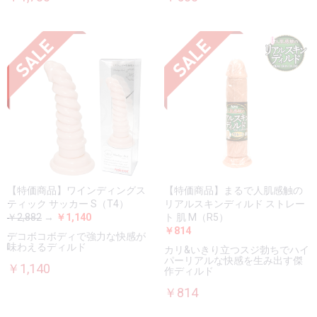
【特価商品】ワインディングス
【特価商品】まるで人肌感触の
ティック サッカー S（T4）
リアルスキンディルド ストレー
￥2,882
→
￥1,140
ト 肌 M（R5）
￥814
デコボコボディで強力な快感が
味わえるディルド
カリ&いきり立つスジ勃ちでハイ
パーリアルな快感を生み出す傑
￥1,140
作ディルド
￥814