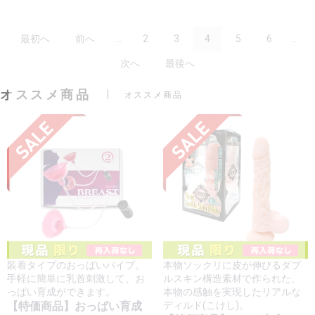
最初へ
前へ
...
2
3
4
5
6
...
次へ
最後へ
オススメ商品
オススメ商品
装着タイプのおっぱいバイブ。
本物ソックリに皮が伸びるダブ
手軽に簡単に乳首刺激して、お
ルスキン構造素材で作られた、
っぱい育成ができます。
本物の感触を実現したリアルな
【特価商品】おっぱい育成
ディルド(こけし)。