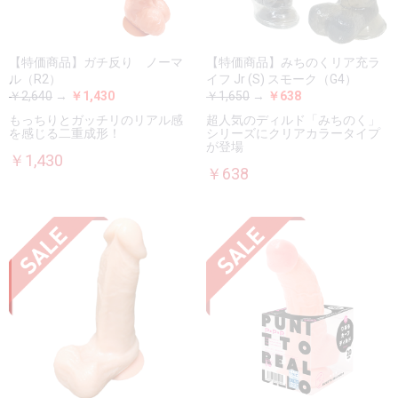
【特価商品】ガチ反り ノーマ
【特価商品】みちのくリア充ラ
ル（R2）
イフ Jr (S) スモーク（G4）
￥2,640
→
￥1,430
￥1,650
→
￥638
もっちりとガッチリのリアル感
超人気のディルド「みちのく」
を感じる二重成形！
シリーズにクリアカラータイプ
が登場
￥1,430
￥638