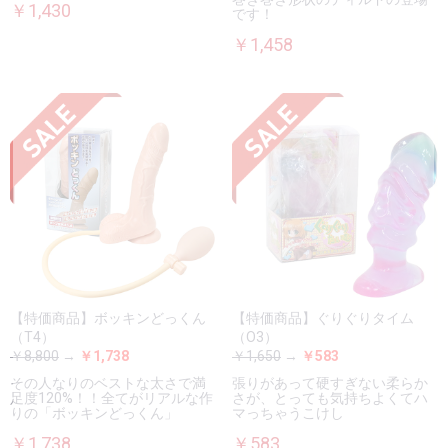
￥1,430
です！
￥1,458
【特価商品】ボッキンどっくん
【特価商品】ぐりぐりタイム
（T4）
（O3）
￥8,800
→
￥1,738
￥1,650
→
￥583
その人なりのベストな太さで満
張りがあって硬すぎない柔らか
足度120%！！全てがリアルな作
さが、とっても気持ちよくてハ
りの「ボッキンどっくん」
マっちゃうこけし
￥1,738
￥583