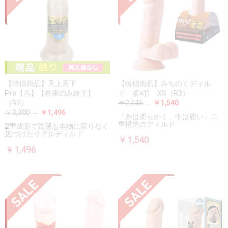
【特価商品】天上天下
【特価商品】みちのくディル
Pro【ろ】【在庫のみ終了】
ド 柔×芯 XS（R3）
（R2）
￥2,145
→
￥1,540
￥3,300
→
￥1,496
「外は柔らかく、中は硬い」二
重構造のディルド
2重成形で質感も本物に限りなく
近づけたリアルディルド
￥1,540
￥1,496