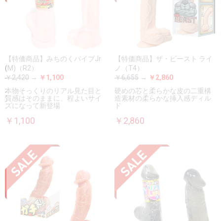
【特価商品】みちのくバイブJr
【特価商品】ザ・ビースト ライ
(M)（R2）
ノ（T4）
￥2,420
→
￥1,100
￥6,655
→
￥2,860
本物そっくりのリアル見た目と
硬めの芯と柔らかな皮の二重構
質感はそのままに、程よいサイ
造素材の柔らかな挿入感ディル
ズになって新登場
ド
￥1,100
￥2,860