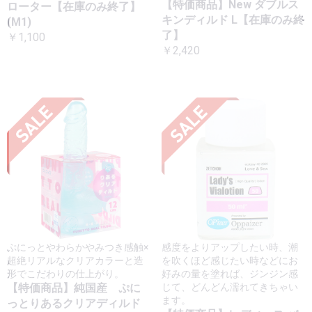
【特価商品】New ダブルス
ローター【在庫のみ終了】
キンディルド L【在庫のみ終
(M1)
了】
￥1,100
￥2,420
ぷにっとやわらかやみつき感触×
感度をよりアップしたい時、潮
超絶リアルなクリアカラーと造
を吹くほど感じたい時などにお
形でこだわりの仕上がり。
好みの量を塗れば、ジンジン感
【特価商品】純国産 ぷに
じて、どんどん濡れてきちゃい
ます。
っとりあるクリアディルド