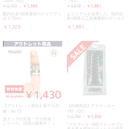
12cm（R2）
（R2）
￥2,723
→
￥1,309
￥3,878
→
￥1,881
国内生産×国産素材のクリアディ
よりリアルを追求した、国内生
ルド12cm
産×国産人工皮膚素材のディルド
￥1,309
￥1,881
【アウトレット商品】新デカ武
【特価商品】アナマッキー
者！No.13
185（Q2）
￥2,750
→
￥1,458
太ドングの元祖『デカ武者！』
シリーズ、待望の最新作！！
｢アナマッキｰ185(イチハチゴ)｣
巻き巻き形状のディルドの登場