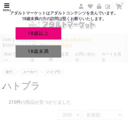
0
MENU
アダルトマーケットはアダルトコンテンツを含んでいます。
18歳未満の方の訪問は堅くお断りいたします。
18歳以上
16時までの注文は
即日出荷(在庫のある商品のみ)
5500円以上のお買い物で
送料当店負担
18歳未満
初めての方
発送方
よくある質
お問い合わ
カートを見
へ
法
問
せ
る
全て
メーカー
ハトプラ
ハトプラ
210件
の商品が見つかりました