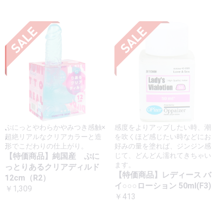
ぷにっとやわらかやみつき感触×
感度をよりアップしたい時、潮
超絶リアルなクリアカラーと造
を吹くほど感じたい時などにお
形でこだわりの仕上がり。
好みの量を塗れば、ジンジン感
【特価商品】純国産 ぷに
じて、どんどん濡れてきちゃい
ます。
っとりあるクリアディルド
【特価商品】レディース バ
12cm（R2）
イ○○○ローション 50ml(F3)
￥1,309
￥413