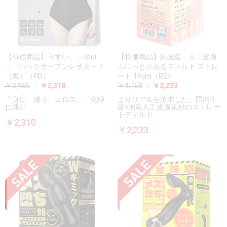
【特価商品】うすい。－usui
【特価商品】純国産 人工皮膚
－ バックオープンレオタード
ぷにっとりあるディルド ストレ
（黒）（PD）
ート 14cm（R2）
￥3,960
→
￥2,310
￥4,758
→
￥2,233
「身に、纏う、エロス。」究極
よりリアルを追求した、国内生
に薄い
産×国産人工皮膚素材のストレー
トディルド
￥2,310
￥2,233