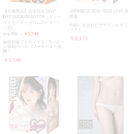
【特価商品】完全防水 DEEP
JAPANESE REAL HOLE LOVE 田
DRY ORGASM ROTOR［ディー
野憂
プドライオーガズムローター］
性欲にまみれたデザインとギミ
（T3）
ック！
￥6,490
→
￥3,146
￥3,119
会陰刺激でドライイキ！9パター
ン振動のハイパワーモーター搭
載！
￥3,146