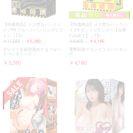
【特価商品】メス堕ちバックバ
【特価商品】メス堕ちバックバ
イブ99 フルヘドバン リングピス
イブ9 ゼンリツサンダー【在庫
トン（T3）
のみ終了】（T3）
￥11,583
→
￥5,280
￥8,800
→
￥4,180
ゼンリツを超突責めするフルヘ
電撃刺激でゼンリツスパーキン
ドバンギミック！
グ
￥5,280
￥4,180