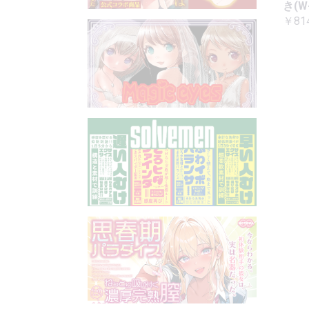
き(W-
￥81