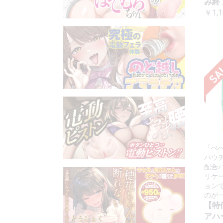
み終了
￥1,1
「ぺ
パウ
配合
リケ
ョン
のが
【特
アハ