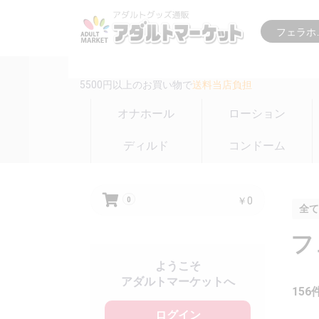
16時までの注文は
即日出荷(在庫のある商品のみ)
5500円以上のお買い物で
送料当店負担
オナホール
ローション
ディルド
コンドーム
￥0
0
全て
フ
ようこそ
アダルトマーケットへ
156
ログイン