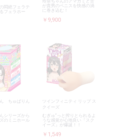
玲奈ちゃんのアマガミと舌
が貴男のペニスを快感の渦
の悶絶フェラテ
に巻き込む！
るフェラホー
￥9,900
ん ちゅぱりん
ツインフィニティ リップ ス
クイーズ
んシリーズから
むぎゅ”っと搾りとられるよ
ズのミニホール
うな感覚が心地良い『スク
イーズ』が爆誕！！
￥1,549