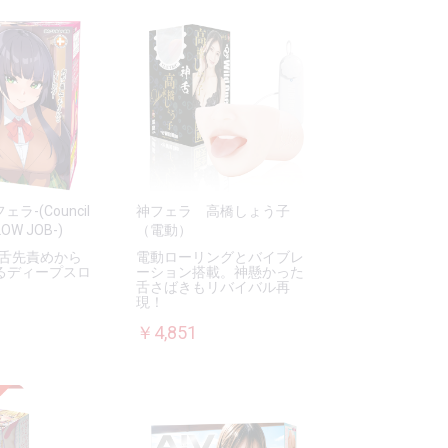
ェラ-(Council
神フェラ 高橋しょう子
LOW JOB-)
（電動）
舌先責めから
電動ローリングとバイブレ
るディープスロ
ーション搭載。神懸かった
舌さばきもリバイバル再
現！
￥4,851