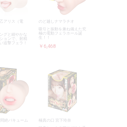
乙アリス（電
のど越しナマラチオ
吸引と振動を兼ね備えた究
極の電動フェラホール誕
ングと細やかな
生！！
ションで、射精
い追撃フェラ！
￥6,468
 悶絶バキューム
極真の口 宮下玲奈