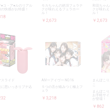
マ●コ・ア●ルのリアル
モカちゃんの絶頂フェラテ
和花ちゃん
種の快感がお特盛！
クが味わえるフェラホー
クが味わえ
ル！
ル！
818
￥2,673
￥2,673
マスライド
AIVーアイヴー NO.16
まんぽこり
こ
奥に思いっきりブチ込
５つの舌が絡みつく極上フ
！
ェラ
まんぽこり
お手軽サイ
232
￥3,218
が登場！
￥862