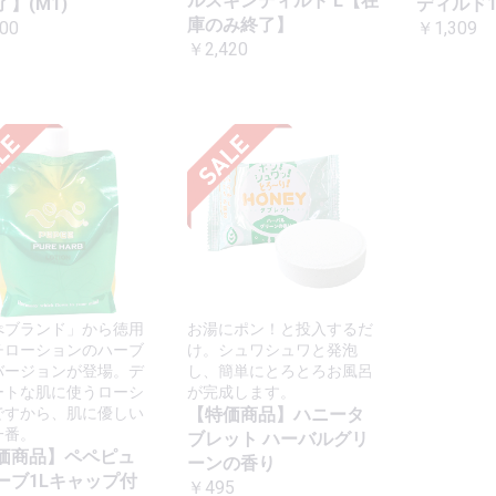
ルスキンディルド L【在
】(M1)
ディルド1
庫のみ終了】
00
￥1,309
￥2,420
ぺブランド」から徳用
お湯にポン！と投入するだ
チローションのハーブ
け。シュワシュワと発泡
バージョンが登場。デ
し、簡単にとろとろお風呂
ートな肌に使うローシ
が完成します。
ですから、肌に優しい
【特価商品】ハニータ
一番。
ブレット ハーバルグリ
価商品】ペペピュ
ーンの香り
ーブ1Lキャップ付
￥495