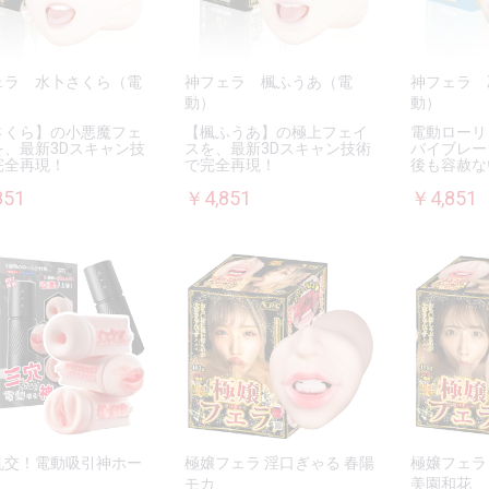
ェラ 水卜さくら（電
神フェラ 楓ふうあ（電
神フェラ 
動）
動）
さくら】の小悪魔フェ
【楓ふうあ】の極上フェイ
電動ローリ
を、最新3Dスキャン技
スを、最新3Dスキャン技術
バイブレー
完全再現！
で完全再現！
後も容赦な
851
￥4,851
￥4,851
乱交！電動吸引神ホー
極嬢フェラ 淫口ぎゃる 春陽
極嬢フェラ
モカ
美園和花