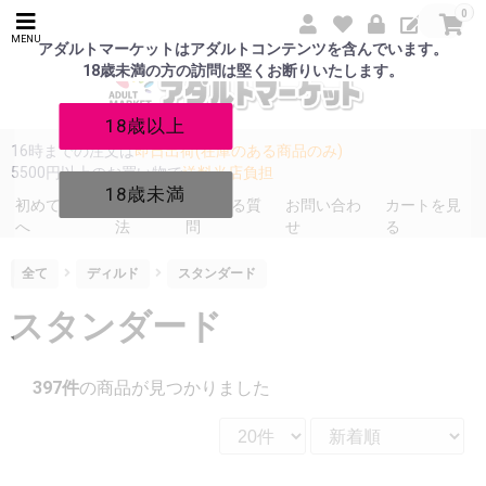
0
MENU
アダルトマーケットはアダルトコンテンツを含んでいます。
18歳未満の方の訪問は堅くお断りいたします。
18歳以上
16時までの注文は
即日出荷(在庫のある商品のみ)
5500円以上のお買い物で
送料当店負担
18歳未満
初めての方
発送方
よくある質
お問い合わ
カートを見
へ
法
問
せ
る
全て
ディルド
スタンダード
スタンダード
397件
の商品が見つかりました