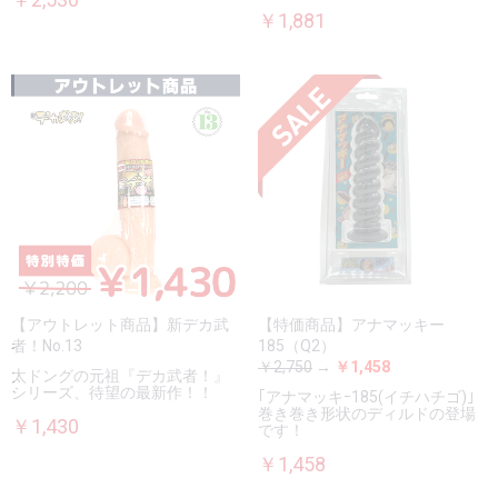
￥1,881
【アウトレット商品】新デカ武
【特価商品】アナマッキー
者！No.13
185（Q2）
￥2,750
→
￥1,458
太ドングの元祖『デカ武者！』
シリーズ、待望の最新作！！
｢アナマッキｰ185(イチハチゴ)｣
巻き巻き形状のディルドの登場
￥1,430
です！
￥1,458