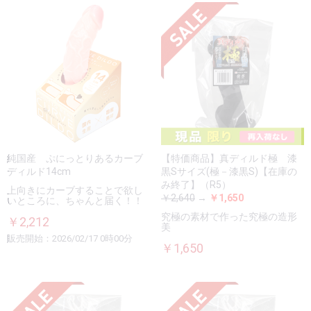
純国産 ぷにっとりあるカーブ
【特価商品】真ディルド極 漆
ディルド14cm
黒Sサイズ(極－漆黒S)【在庫の
み終了】（R5）
上向きにカーブすることで欲し
￥2,640
→
￥1,650
いところに、ちゃんと届く！！
究極の素材で作った究極の造形
￥2,212
美
販売開始：2026/02/17 0時00分
￥1,650