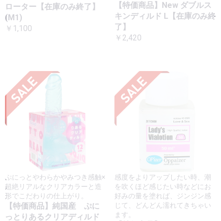
【特価商品】New ダブルス
ローター【在庫のみ終了】
キンディルド L【在庫のみ終
(M1)
了】
￥1,100
￥2,420
ぷにっとやわらかやみつき感触×
感度をよりアップしたい時、潮
超絶リアルなクリアカラーと造
を吹くほど感じたい時などにお
形でこだわりの仕上がり。
好みの量を塗れば、ジンジン感
【特価商品】純国産 ぷに
じて、どんどん濡れてきちゃい
ます。
っとりあるクリアディルド