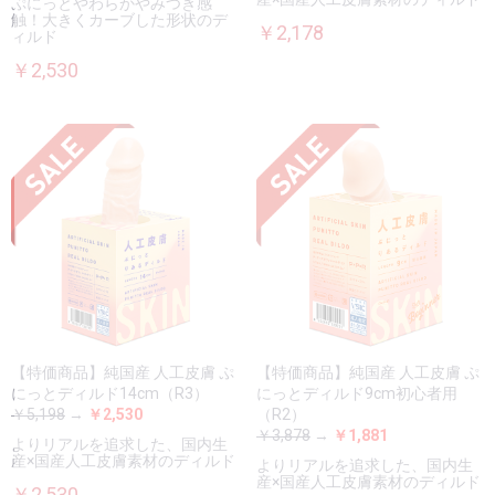
ぷにっとやわらかやみつき感
触！大きくカーブした形状のデ
￥2,178
ィルド
￥2,530
【特価商品】純国産 人工皮膚 ぷ
【特価商品】純国産 人工皮膚 ぷ
にっとディルド14cm（R3）
にっとディルド9cm初心者用
￥5,198
→
￥2,530
（R2）
￥3,878
→
￥1,881
よりリアルを追求した、国内生
産×国産人工皮膚素材のディルド
よりリアルを追求した、国内生
産×国産人工皮膚素材のディルド
￥2,530