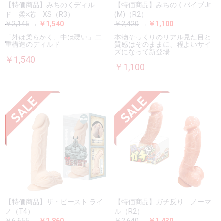
【特価商品】みちのくディル
【特価商品】みちのくバイブJr
ド 柔×芯 XS（R3）
(M)（R2）
￥2,145
→
￥1,540
￥2,420
→
￥1,100
「外は柔らかく、中は硬い」二
本物そっくりのリアル見た目と
重構造のディルド
質感はそのままに、程よいサイ
ズになって新登場
￥1,540
￥1,100
【特価商品】ザ・ビースト ライ
【特価商品】ガチ反り ノーマ
ノ（T4）
ル（R2）
￥6,655
→
￥2,860
￥2,640
→
￥1,430