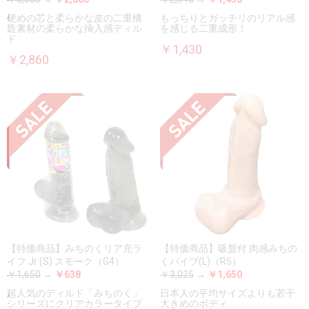
硬めの芯と柔らかな皮の二重構
もっちりとガッチリのリアル感
造素材の柔らかな挿入感ディル
を感じる二重成形！
ド
￥1,430
￥2,860
【特価商品】みちのくリア充ラ
【特価商品】吸盤付 肉感みちの
イフ Jr (S) スモーク（G4）
くバイブ(L)（R5）
￥1,650
→
￥638
￥3,025
→
￥1,650
超人気のディルド「みちのく」
日本人の平均サイズよりも若干
シリーズにクリアカラータイプ
大きめのボディ