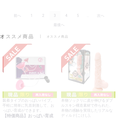
前へ
1
2
3
4
5
...
次へ
最後へ
オススメ商品
オススメ商品
装着タイプのおっぱいバイブ。
本物ソックリに皮が伸びるダブ
手軽に簡単に乳首刺激して、お
ルスキン構造素材で作られた、
っぱい育成ができます。
本物の感触を実現したリアルな
【特価商品】おっぱい育成
ディルド(こけし)。