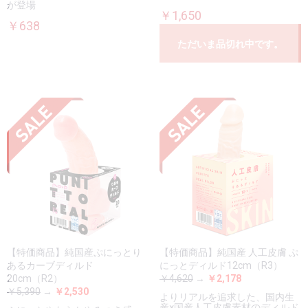
が登場
￥1,650
￥638
ただいま品切れ中です。
【特価商品】純国産ぷにっとり
【特価商品】純国産 人工皮膚 ぷ
あるカーブディルド
にっとディルド12cm（R3）
20cm（R2）
￥4,620
→
￥2,178
￥5,390
→
￥2,530
よりリアルを追求した、国内生
産×国産人工皮膚素材のディルド