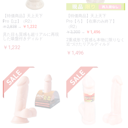
【特価商品】天上天下
【特価商品】天上天下
Pro【は】（R2）
Pro【ろ】【在庫のみ終了】
￥2,838
→
￥1,232
（R2）
￥3,300
→
￥1,496
見た目も質感も超リアルに再現
した吸盤付きディルド
2重成形で質感も本物に限りなく
近づけたリアルディルド
￥1,232
￥1,496