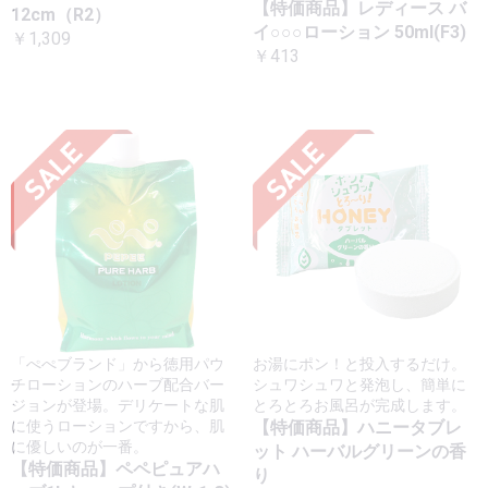
【特価商品】レディース バ
12cm（R2）
イ○○○ローション 50ml(F3)
￥1,309
￥413
「ぺぺブランド」から徳用パウ
お湯にポン！と投入するだけ。
チローションのハーブ配合バー
シュワシュワと発泡し、簡単に
ジョンが登場。デリケートな肌
とろとろお風呂が完成します。
に使うローションですから、肌
【特価商品】ハニータブレ
に優しいのが一番。
ット ハーバルグリーンの香
【特価商品】ペペピュアハ
り