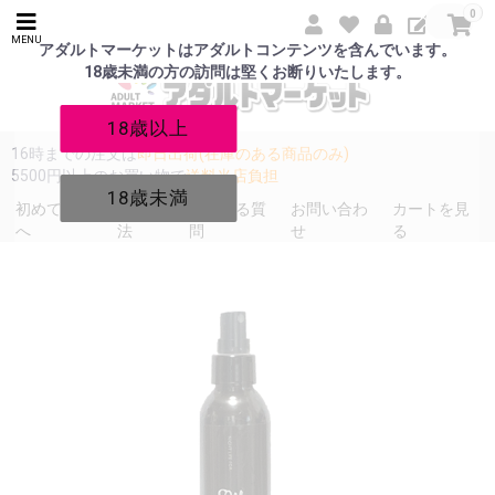
0
MENU
アダルトマーケットはアダルトコンテンツを含んでいます。
18歳未満の方の訪問は堅くお断りいたします。
18歳以上
16時までの注文は
即日出荷(在庫のある商品のみ)
5500円以上のお買い物で
送料当店負担
18歳未満
初めての方
発送方
よくある質
お問い合わ
カートを見
へ
法
問
せ
る