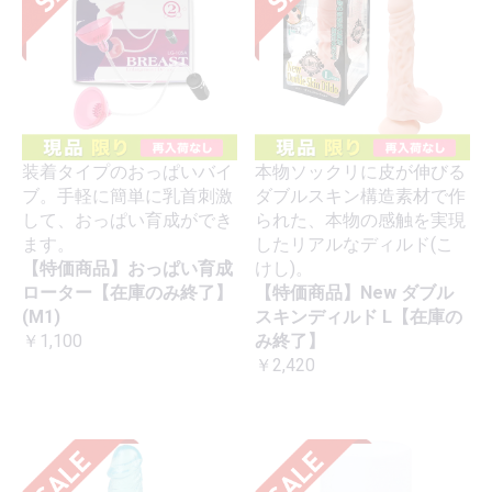
装着タイプのおっぱいバイ
本物ソックリに皮が伸びる
ブ。手軽に簡単に乳首刺激
ダブルスキン構造素材で作
して、おっぱい育成ができ
られた、本物の感触を実現
ます。
したリアルなディルド(こ
【特価商品】おっぱい育成
けし)。
ローター【在庫のみ終了】
【特価商品】New ダブル
(M1)
スキンディルド L【在庫の
￥1,100
み終了】
￥2,420