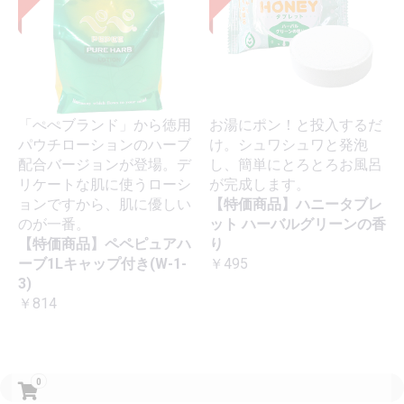
「ぺぺブランド」から徳用
お湯にポン！と投入するだ
パウチローションのハーブ
け。シュワシュワと発泡
配合バージョンが登場。デ
し、簡単にとろとろお風呂
リケートな肌に使うローシ
が完成します。
ョンですから、肌に優しい
【特価商品】ハニータブレ
のが一番。
ット ハーバルグリーンの香
【特価商品】ペペピュアハ
り
ーブ1Lキャップ付き(W-1-
￥495
3)
￥814
0