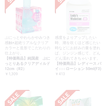
ぷにっとやわらかやみつき
感度をよりアップしたい
感触×超絶リアルなクリア
時、潮を吹くほど感じたい
カラーと造形でこだわりの
時などにお好みの量を塗れ
仕上がり。
ば、ジンジン感じて、どん
【特価商品】純国産 ぷに
どん濡れてきちゃいます。
っとりあるクリアディルド
【特価商品】レディース バ
12cm（R2）
イ○○○ローション 50ml(F3)
￥1,309
￥413