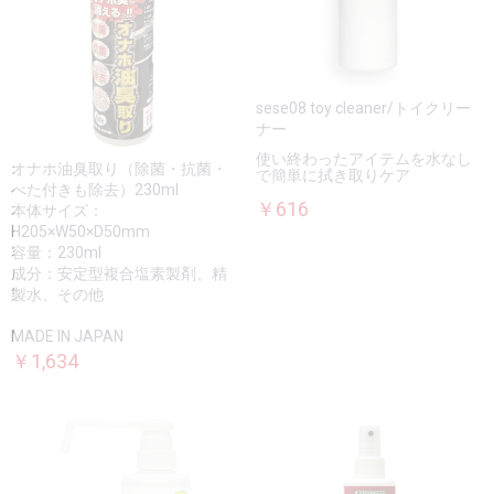
sese08 toy cleaner/トイクリー
ナー
使い終わったアイテムを水なし
オナホ油臭取り（除菌・抗菌・
で簡単に拭き取りケア
べた付きも除去）230ml
￥616
本体サイズ：
H205×W50×D50mm
容量：230ml
成分：安定型複合塩素製剤、精
製水、その他
MADE IN JAPAN
￥1,634