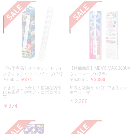
【特価商品】オナホケア ドライ
【特価商品】MEN'S MAX 360UV
スティック ウェーブタイプ(P5)
ウォーマープロ(P5)
￥660
→
￥374
￥6,325
→
￥3,300
すき間もしっかり！複雑な内部
加温と殺菌が同時にできるオナ
にも密着しやすいデコボコタイ
ホウォーマー
プ
￥3,300
￥374