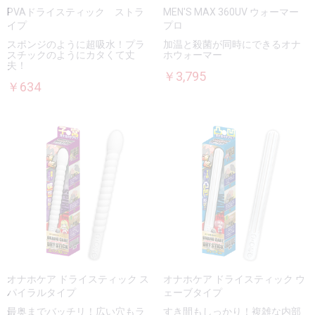
PVAドライスティック ストラ
MEN'S MAX 360UV ウォーマー
イプ
プロ
スポンジのように超吸水！プラ
加温と殺菌が同時にできるオナ
スチックのようにカタくて丈
ホウォーマー
夫！
￥3,795
￥634
オナホケア ドライスティック ス
オナホケア ドライスティック ウ
パイラルタイプ
ェーブタイプ
最奥までバッチリ！広い穴もラ
すき間もしっかり！複雑な内部