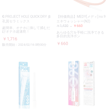
G PROJECT HOLE QUICK DRY 多
【特価商品】MEDY[メディ] no.9
孔質セラミックス
エネウォッシャー(N2)
￥1,430
→
￥660
超簡単、オナホに挿して揉むだ
けオナホ超速乾！
あらゆる穴を手軽に洗浄できる
多目的洗浄ポン
￥1,716
￥660
販売開始：2024/02/16 0時00分