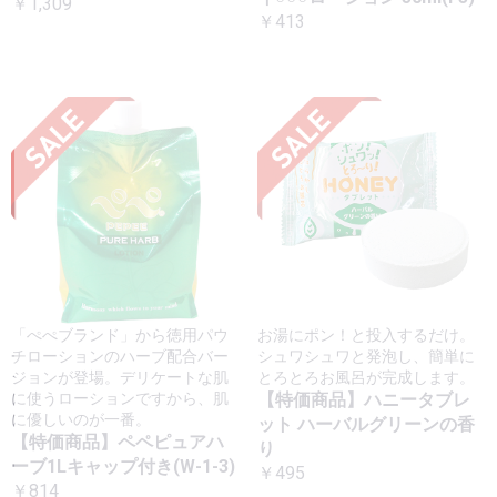
￥1,309
￥413
「ぺぺブランド」から徳用パウ
お湯にポン！と投入するだけ。
チローションのハーブ配合バー
シュワシュワと発泡し、簡単に
ジョンが登場。デリケートな肌
とろとろお風呂が完成します。
に使うローションですから、肌
【特価商品】ハニータブレ
に優しいのが一番。
ット ハーバルグリーンの香
【特価商品】ペペピュアハ
り
ーブ1Lキャップ付き(W-1-3)
￥495
￥814