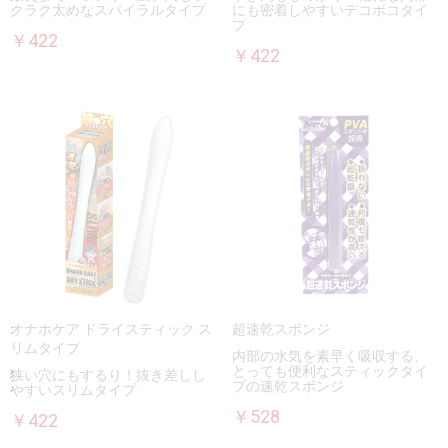
クラク太めなスパイラルタイプ
にも密着しやすいデコボコタイ
プ
￥422
￥422
オナホケア ドライスティック ス
超速乾スポンジ
リムタイプ
内部の水気を素早く吸収する、
とっても便利なスティックタイ
狭い穴にもするり！抜き差しし
プの速乾スポンジ
やすいスリムタイプ
￥528
￥422