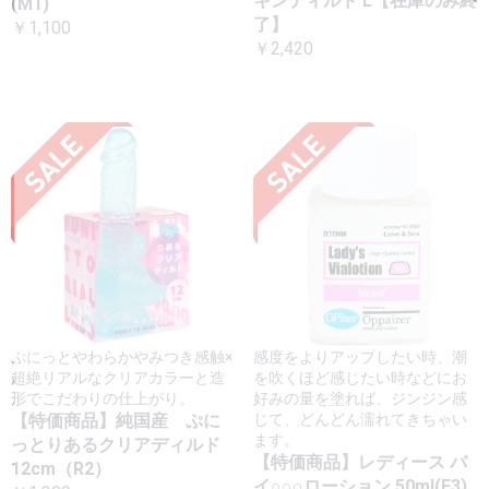
キンディルド L【在庫のみ終
(M1)
了】
￥1,100
￥2,420
ぷにっとやわらかやみつき感触×
感度をよりアップしたい時、潮
超絶リアルなクリアカラーと造
を吹くほど感じたい時などにお
形でこだわりの仕上がり。
好みの量を塗れば、ジンジン感
【特価商品】純国産 ぷに
じて、どんどん濡れてきちゃい
ます。
っとりあるクリアディルド
【特価商品】レディース バ
12cm（R2）
イ○○○ローション 50ml(F3)