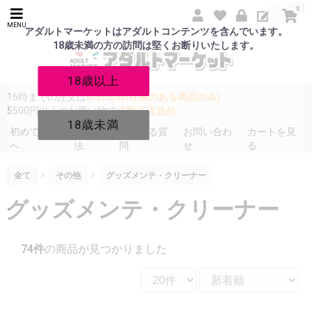
0
MENU
アダルトマーケットはアダルトコンテンツを含んでいます。
18歳未満の方の訪問は堅くお断りいたします。
18歳以上
16時までの注文は
即日出荷(在庫のある商品のみ)
5500円以上のお買い物で
送料当店負担
18歳未満
初めての方
発送方
よくある質
お問い合わ
カートを見
へ
法
問
せ
る
全て
その他
グッズメンテ・クリーナー
グッズメンテ・クリーナー
74件
の商品が見つかりました