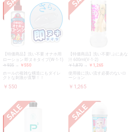
【特価商品】洗い不要 オナホ用
【特価商品】洗い不要! ぷにあな
ローション 即ヌキタイプ(W-1-1)
汁 600ml(V-1-2)
￥935
→
￥550
￥1,870
→
￥1,265
ホールの複雑な構造にもダイレ
使用後に洗い流す必要のないロ
クトな刺激が直撃！！
ーション
￥550
￥1,265