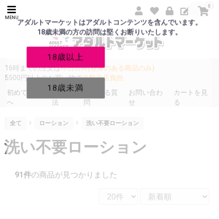
0
MENU
アダルトマーケットはアダルトコンテンツを含んでいます。
18歳未満の方の訪問は堅くお断りいたします。
18歳以上
16時までの注文は
即日出荷(在庫のある商品のみ)
5500円以上のお買い物で
送料当店負担
18歳未満
初めての方
発送方
よくある質
お問い合わ
カートを見
へ
法
問
せ
る
全て
ローション
洗い不要ローション
洗い不要ローション
91件
の商品が見つかりました