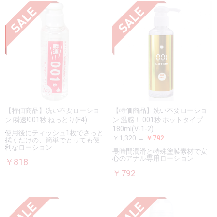
【特価商品】洗い不要ローショ
【特価商品】洗い不要ローショ
ン 瞬速!001秒 ねっとり(F4)
ン 温感！ 001秒 ホットタイプ
180ml(V-1-2)
使用後にティッシュ1枚でさっと
￥1,320
→
￥792
拭くだけの、簡単でとっても便
利なローション
長時間潤滑と特殊塗膜素材で安
心のアナル専用ローション
￥818
￥792