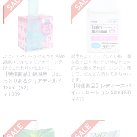
ぷにっとやわらかやみつき感触×
感度をよりアップしたい時、潮
超絶リアルなクリアカラーと造
を吹くほど感じたい時などにお
形でこだわりの仕上がり。
好みの量を塗れば、ジンジン感
【特価商品】純国産 ぷに
じて、どんどん濡れてきちゃい
ます。
っとりあるクリアディルド
【特価商品】レディース バ
12cm（R2）
イ○○○ローション 50ml(F3)
￥1,309
￥413