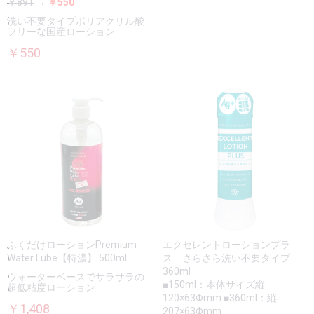
￥891
→
￥550
洗い不要タイプポリアクリル酸
フリーな国産ローション
￥550
ふくだけローションPremium
エクセレントローションプラ
Water Lube【特濃】 500ml
ス さらさら洗い不要タイプ
360ml
ウォーターベースでサラサラの
■150ml：本体サイズ縦
超低粘度ローション
120×63Φmm ■360ml：縦
￥1,408
207×63Φmm