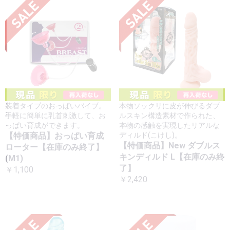
装着タイプのおっぱいバイブ。
本物ソックリに皮が伸びるダブ
手軽に簡単に乳首刺激して、お
ルスキン構造素材で作られた、
っぱい育成ができます。
本物の感触を実現したリアルな
【特価商品】おっぱい育成
ディルド(こけし)。
【特価商品】New ダブルス
ローター【在庫のみ終了】
キンディルド L【在庫のみ終
(M1)
了】
￥1,100
￥2,420