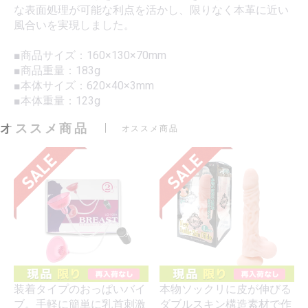
な表面処理が可能な利点を活かし、限りなく本革に近い
風合いを実現しました。
■商品サイズ：160×130×70mm
■商品重量：183g
■本体サイズ：620×40×3mm
■本体重量：123g
オススメ商品
オススメ商品
装着タイプのおっぱいバイ
本物ソックリに皮が伸びる
ブ。手軽に簡単に乳首刺激
ダブルスキン構造素材で作