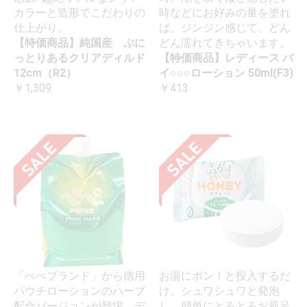
カラーと造形でこだわりの
時などにお好みの量を塗れ
仕上がり。
ば、ジンジン感じて、どん
【特価商品】純国産 ぷに
どん濡れてきちゃいます。
っとりあるクリアディルド
【特価商品】レディース バ
12cm（R2）
イ○○○ローション 50ml(F3)
￥1,309
￥413
「ぺぺブランド」から徳用
お湯にポン！と投入するだ
パウチローションのハーブ
け。シュワシュワと発泡
配合バージョンが登場。デ
し、簡単にとろとろお風呂