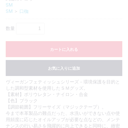
SM
SM
＞
口枷
数量
カートに入れる
お気に入りに追加
ヴィーガンフェティッシュシリーズ－環境保護を目的と
した調和型素材を使用したＳＭグッズ。
【素材】ポリウレタン・ナイロン・合金
【色】ブラック
【調節範囲】フリーサイズ（マジックテープ）。
今まで本革製品の難点だった、水洗いができない点や使
用頻度に応じたオイルアップが必要な点などの、メンテ
ナンスの行い易さを飛躍的に向上できると同時に、緻密