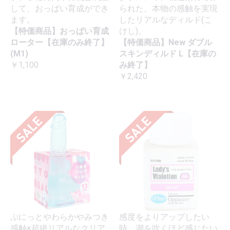
して、おっぱい育成ができ
られた、本物の感触を実現
ます。
したリアルなディルド(こ
【特価商品】おっぱい育成
けし)。
ローター【在庫のみ終了】
【特価商品】New ダブル
(M1)
スキンディルド L【在庫の
￥1,100
み終了】
￥2,420
ぷにっとやわらかやみつき
感度をよりアップしたい
感触×超絶リアルなクリア
時、潮を吹くほど感じたい