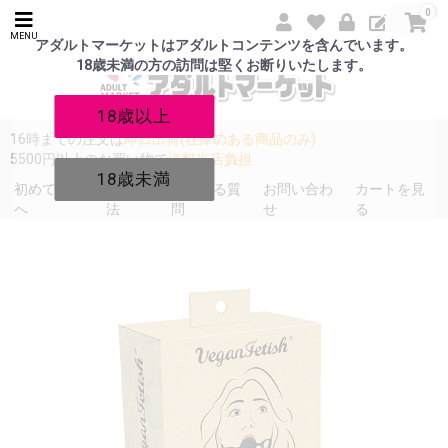
0
MENU
アダルトマーケットはアダルトコンテンツを含んでいます。
18歳未満の方の訪問は堅くお断りいたします。
18歳以上
16時までの注文は
即日出荷(在庫のある商品のみ)
5500円以上のお買い物で
送料当店負担
18歳未満
初めての方
発送方
よくある質
お問い合わ
カートを見
へ
法
問
せ
る