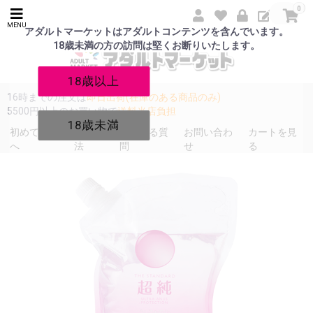
0
MENU
アダルトマーケットはアダルトコンテンツを含んでいます。
18歳未満の方の訪問は堅くお断りいたします。
18歳以上
16時までの注文は
即日出荷(在庫のある商品のみ)
5500円以上のお買い物で
送料当店負担
18歳未満
初めての方
発送方
よくある質
お問い合わ
カートを見
へ
法
問
せ
る