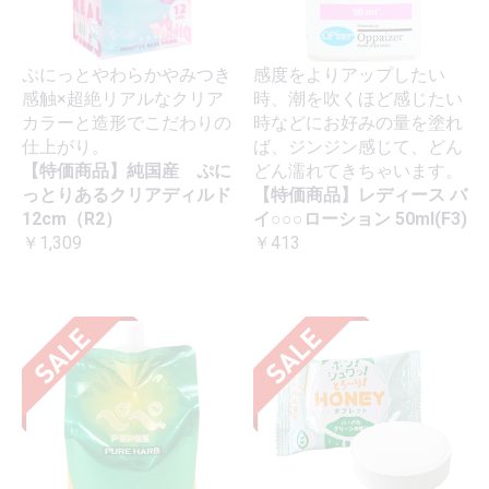
ぷにっとやわらかやみつき
感度をよりアップしたい
感触×超絶リアルなクリア
時、潮を吹くほど感じたい
カラーと造形でこだわりの
時などにお好みの量を塗れ
仕上がり。
ば、ジンジン感じて、どん
【特価商品】純国産 ぷに
どん濡れてきちゃいます。
っとりあるクリアディルド
【特価商品】レディース バ
12cm（R2）
イ○○○ローション 50ml(F3)
￥1,309
￥413