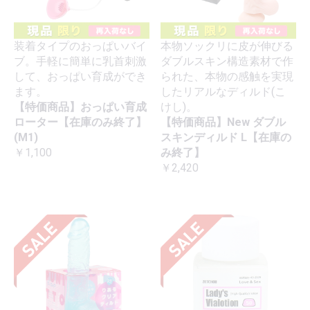
装着タイプのおっぱいバイ
本物ソックリに皮が伸びる
ブ。手軽に簡単に乳首刺激
ダブルスキン構造素材で作
して、おっぱい育成ができ
られた、本物の感触を実現
ます。
したリアルなディルド(こ
【特価商品】おっぱい育成
けし)。
ローター【在庫のみ終了】
【特価商品】New ダブル
(M1)
スキンディルド L【在庫の
￥1,100
み終了】
￥2,420