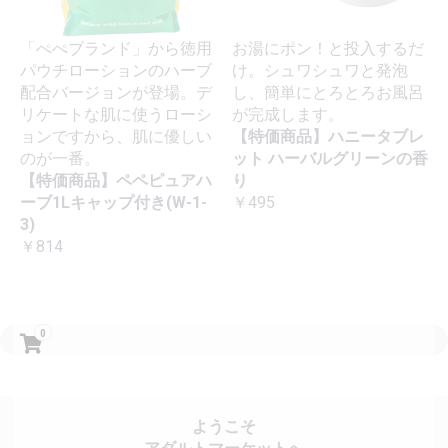
「ぺぺブランド」から徳用
お湯にポン！と投入するだ
パウチローションのハーブ
け。シュワシュワと発泡
配合バージョンが登場。デ
し、簡単にとろとろお風呂
リケートな肌に使うローシ
が完成します。
ョンですから、肌に優しい
【特価商品】ハニータブレ
のが一番。
ット ハーバルグリーンの香
【特価商品】ペペピュアハ
り
ーブ1Lキャップ付き(W-1-
￥495
3)
￥814
0
ようこそ