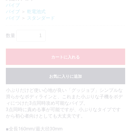
バイブ
バイブ
＞
乾電池式
バイブ
＞
スタンダード
数量
カートに入れる
お気に入りに追加
小ぶりだけど使い心地が良い「グッジョブ」シンプルな
滑らかなボディラインと、これまた小ぶりな子機をボデ
ィにつけた3点同時攻め可能なバイブ。
3点同時に責める事が可能ですが、小ぶりなタイプです
から初心者向けとしても大丈夫です。
■全長160mm/最大径30mm