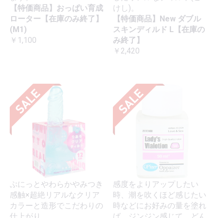
【特価商品】おっぱい育成
けし)。
ローター【在庫のみ終了】
【特価商品】New ダブル
(M1)
スキンディルド L【在庫の
￥1,100
み終了】
￥2,420
ぷにっとやわらかやみつき
感度をよりアップしたい
感触×超絶リアルなクリア
時、潮を吹くほど感じたい
カラーと造形でこだわりの
時などにお好みの量を塗れ
仕上がり。
ば、ジンジン感じて、どん