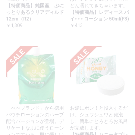
【特価商品】純国産 ぷに
どん濡れてきちゃいます。
っとりあるクリアディルド
【特価商品】レディース バ
12cm（R2）
イ○○○ローション 50ml(F3)
￥1,309
￥413
「ぺぺブランド」から徳用
お湯にポン！と投入するだ
パウチローションのハーブ
け。シュワシュワと発泡
配合バージョンが登場。デ
し、簡単にとろとろお風呂
リケートな肌に使うローシ
が完成します。
ョンですから、肌に優しい
【特価商品】ハニータブレ