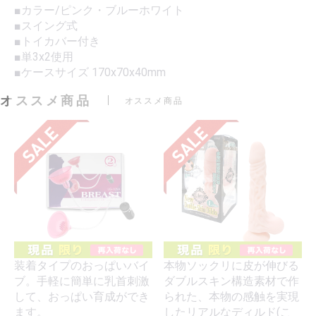
■カラー/ピンク・ブルーホワイト
■スイング式
■トイカバー付き
■単3x2使用
■ケースサイズ 170x70x40mm
オススメ商品
オススメ商品
装着タイプのおっぱいバイ
本物ソックリに皮が伸びる
ブ。手軽に簡単に乳首刺激
ダブルスキン構造素材で作
して、おっぱい育成ができ
られた、本物の感触を実現
ます。
したリアルなディルド(こ