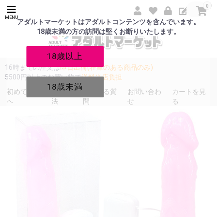
0
MENU
アダルトマーケットはアダルトコンテンツを含んでいます。
18歳未満の方の訪問は堅くお断りいたします。
18歳以上
16時までの注文は
即日出荷(在庫のある商品のみ)
5500円以上のお買い物で
送料当店負担
18歳未満
初めての方
発送方
よくある質
お問い合わ
カートを見
へ
法
問
せ
る