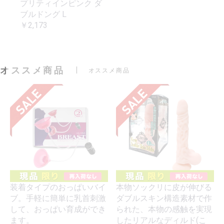
プリティインピンク ダ
ブルドング L
￥2,173
オススメ商品
オススメ商品
装着タイプのおっぱいバイ
本物ソックリに皮が伸びる
ブ。手軽に簡単に乳首刺激
ダブルスキン構造素材で作
して、おっぱい育成ができ
られた、本物の感触を実現
ます。
したリアルなディルド(こ