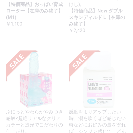
【特価商品】おっぱい育成
けし)。
ローター【在庫のみ終了】
【特価商品】New ダブル
(M1)
スキンディルド L【在庫の
￥1,100
み終了】
￥2,420
ぷにっとやわらかやみつき
感度をよりアップしたい
感触×超絶リアルなクリア
時、潮を吹くほど感じたい
カラーと造形でこだわりの
時などにお好みの量を塗れ
仕上がり。
ば、ジンジン感じて、どん