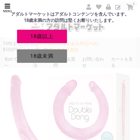
0
MENU
アダルトマーケットはアダルトコンテンツを含んでいます。
18歳未満の方の訪問は堅くお断りいたします。
18歳以上
16時までの注文は
即日出荷(在庫のある商品のみ)
5500円以上のお買い物で
送料当店負担
18歳未満
初めての方
発送方
よくある質
お問い合わ
カートを見
へ
法
問
せ
る