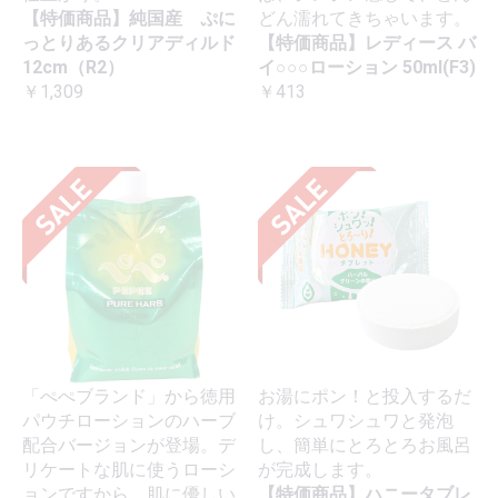
【特価商品】純国産 ぷに
どん濡れてきちゃいます。
っとりあるクリアディルド
【特価商品】レディース バ
12cm（R2）
イ○○○ローション 50ml(F3)
￥1,309
￥413
「ぺぺブランド」から徳用
お湯にポン！と投入するだ
パウチローションのハーブ
け。シュワシュワと発泡
配合バージョンが登場。デ
し、簡単にとろとろお風呂
リケートな肌に使うローシ
が完成します。
ョンですから、肌に優しい
【特価商品】ハニータブレ