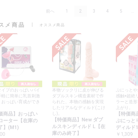
前へ
1
2
3
4
5
...
スメ商品
オススメ商品
タイプのおっぱいバイ
本物ソックリに皮が伸びる
ぷにっとや
手軽に簡単に乳首刺激
ダブルスキン構造素材で作
感触×超絶
、おっぱい育成ができ
られた、本物の感触を実現
ラーと造形
。
したリアルなディルド(こけ
上がり。
価商品】おっぱい
し)。
【特価商
【特価商品】New ダブ
ローター【在庫の
ぷにっと
ルスキンディルド L【在
】(M1)
ディルド1
庫のみ終了】
00
￥1,309