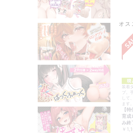
オス
装着
ブ。
して
ます
【特
育成
み終了
￥1,1