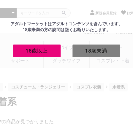
新規会員登録
お
アダルトマーケットはアダルトコンテンツを含んでいます。
18歳未満の方の訪問は堅くお断りいたします。
初めての方へ
発送方法
電マ
バイブ
ローター
18歳以上
18歳未満
サポート
ダッチワイフ
コスプレ・下着
コスチューム・ランジェリー
コスプレ衣装
水着系
着系
件
の商品が見つかりました