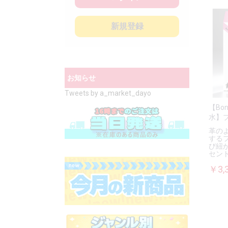
新規登録
お知らせ
Tweets by a_market_dayo
【Bon
水】
革の
する
び紐
セン
￥3,