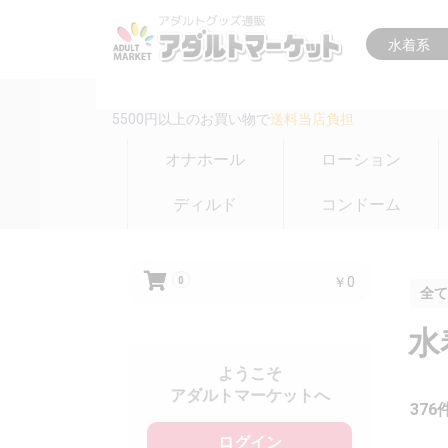
16時までの注文は
即日出荷(在庫のある商品のみ)
5500円以上のお買い物で
送料当店負担
オナホール
ローション
ディルド
コンドーム
￥0
0
全て
水
ようこそ
アダルトマーケットへ
376
ログイン