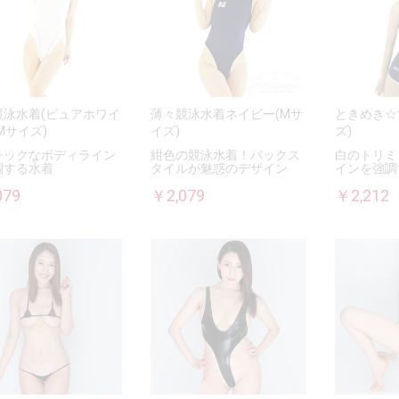
競泳水着(ピュアホワイ
薄々競泳水着ネイビー(Mサ
ときめき☆
(Mサイズ)
イズ)
ズ)
チックなボディライン
紺色の競泳水着！バックス
白のトリミ
調する水着
タイルが魅惑のデザイン
インを強調
079
￥2,079
￥2,212