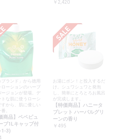
￥2,420
ぺブランド」から徳用
お湯にポン！と投入するだ
チローションのハーブ
け。シュワシュワと発泡
バージョンが登場。デ
し、簡単にとろとろお風呂
ートな肌に使うローシ
が完成します。
ですから、肌に優しい
【特価商品】ハニータ
一番。
ブレット ハーバルグリ
価商品】ペペピュ
ーンの香り
ーブ1Lキャップ付
￥495
1-3)
4