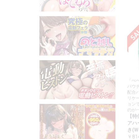
「ぺ
パウ
配合
リケ
ョン
のが
【特
アハ
き(W-
￥81