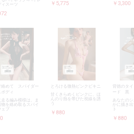
￥5,775
￥3,300
ディスーツ
072
で絡めて スパイダー
とろける微熱ピンクビキニ
背徳のタイ
スボディ
ード 黒
甘くきらめくピンクに、ほ
んのり熱を帯びた視線を誘
に走る編み模様は、ま
あなたのシ
う
獲物を絡め取るスパイ
かに描き出
ウェブ
ト
￥880
0
￥880