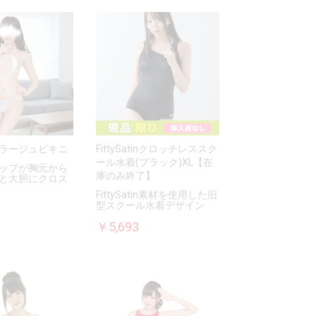
ラージュビキニ
FittySatinクロッチレススク
ール水着(ブラック)XL【在
ップが胸元から
庫のみ終了】
と大胆にクロス
FittySatin素材を使用した旧
型スクール水着デザイン
￥5,693