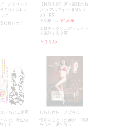
ブ メタリック
【特価衣類】薄々競泳水着
出の股われレオ
(ピュアホワイト2)(Mサイ
ラック
ズ)（R5）
￥3,080
→
￥1,606
股われレオター
エロチックなボディライン
を強調する水着
￥1,606
コン おとこ娘用
じらし赤レースビキニ
ームで、野生の
情熱をまとった赤が、視線
放て！
も心も一瞬で奪う