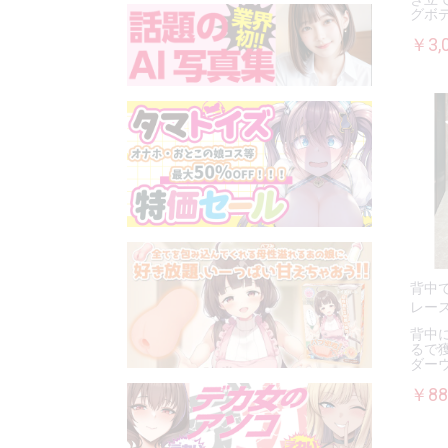
グボ
￥3,
背中
レー
背中
るで
ダー
￥88