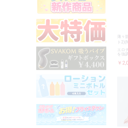
薄々
ト2)
エロ
を強
￥2,