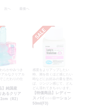
次へ
最後へ
わらかやみつき
感度をよりアップしたい
リアルなクリアカ
時、潮を吹くほど感じたい
でこだわりの仕
時などにお好みの量を塗れ
ば、ジンジン感じて、どん
品】純国産
どん濡れてきちゃいます。
【特価商品】レディー
りあるクリア
ス バイ○○○ローション
2cm（R2）
50ml(F3)