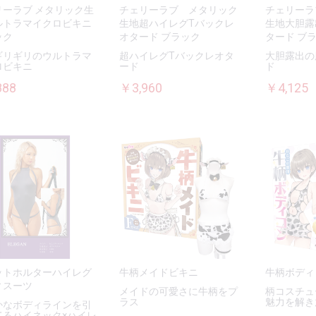
リーラブ メタリック生
チェリーラブ メタリック
チェリーラ
ルトラマイクロビキニ
生地超ハイレグTバックレ
生地大胆露
ック
オタード ブラック
タード ブ
ギリギリのウルトラマ
超ハイレグTバックレオタ
大胆露出の
ロビキニ
ード
ド
888
￥3,960
￥4,125
ットホルターハイレグ
牛柄メイドビキニ
牛柄ボディ
ィスーツ
メイドの可愛さに牛柄をプ
柄コスチュ
ラス
魅力を解き
かなボディラインを引
てるハイネック×ハイレ