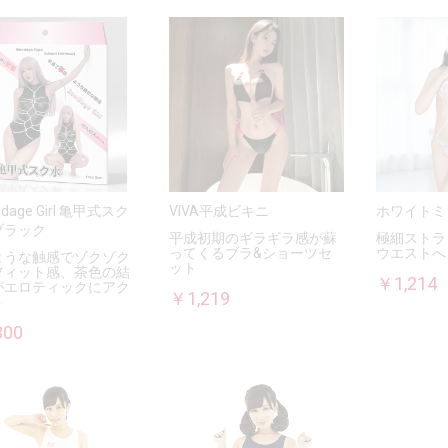
dage Girl 亀甲式スク
VIVA平成ビキニ
ホワイトミ
ブラック
平成初期のギラギラ感が蘇
極細ストラ
ってくるブラ&ショーツセ
ウエストへ
ような触感でゾクゾク
ット
フィット感、茶色の結
￥1,214
がエロティックにアク
￥1,219
ト
300